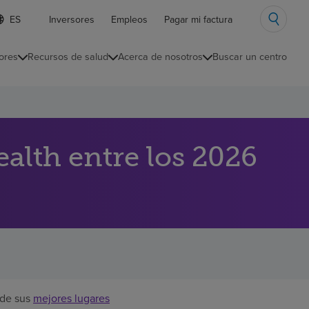
ista
Inversores
Empleos
Pagar mi factura
e
diomas
ores
Recursos de salud
Acerca de nosotros
Buscar un centro
ontraída
lth entre los 2026
 de sus
mejores lugares