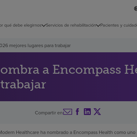
I
L
d
d
i
i
o
or qué debe elegirnos
Servicios de rehabilitación
Pacientes y cuidad
c
m
a
s
26 mejores lugares para trabajar
e
l
e
c
ombra a Encompass Hea
c
i
trabajar
o
n
a
d
o
Compartir en
odern Healthcare ha nombrado a Encompass Health como uno