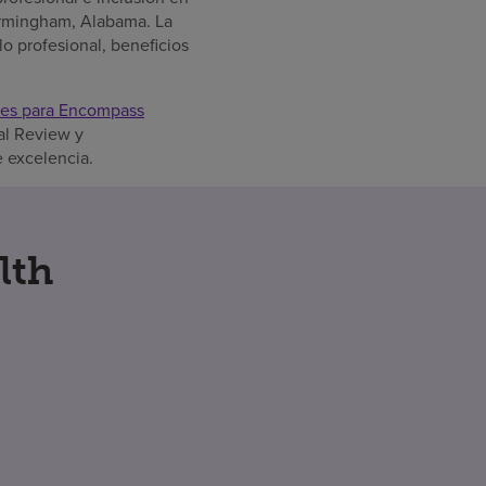
Birmingham, Alabama. La
o profesional, beneficios
ores para Encompass
al Review y
e excelencia.
lth