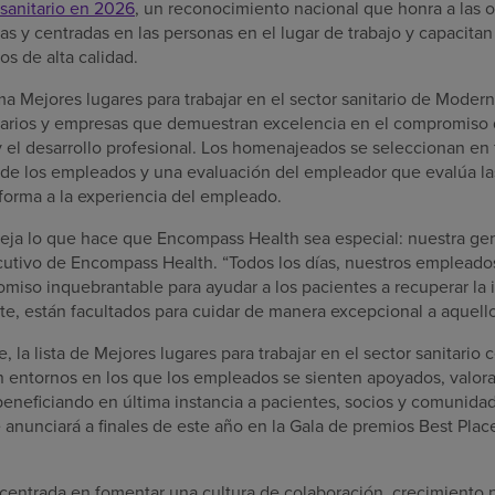
r sanitario en 2026
, un reconocimiento nacional que honra a las 
as y centradas en las personas en el lugar de trabajo y capacita
os de alta calidad.
ma Mejores lugares para trabajar en el sector sanitario de Mode
itarios y empresas que demuestran excelencia en el compromiso 
y el desarrollo profesional. Los homenajeados se seleccionan en 
de los empleados y una evaluación del empleador que evalúa las 
 forma a la experiencia del empleado.
eja lo que hace que Encompass Health sea especial: nuestra gent
ecutivo de Encompass Health. “Todos los días, nuestros emplea
miso inquebrantable para ayudar a los pacientes a recuperar l
e, están facultados para cuidar de manera excepcional a aquello
la lista de Mejores lugares para trabajar en el sector sanitario c
 entornos en los que los empleados se sienten apoyados, valor
 beneficiando en última instancia a pacientes, socios y comunidad
anunciará a finales de este año en la Gala de premios Best Plac
entrada en fomentar una cultura de colaboración, crecimiento p