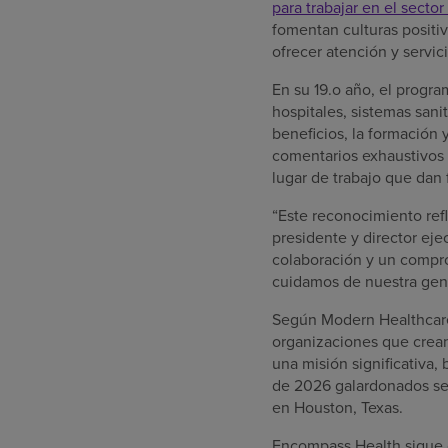
para trabajar en el secto
fomentan culturas positiv
ofrecer atención y servici
En su 19.o año, el progra
hospitales, sistemas san
beneficios, la formación 
comentarios exhaustivos 
lugar de trabajo que dan
“Este reconocimiento refl
presidente y director ej
colaboración y un compro
cuidamos de nuestra gent
Según Modern Healthcare, 
organizaciones que crean
una misión significativa,
de 2026 galardonados se 
en Houston, Texas.
Encompass Health sigue c