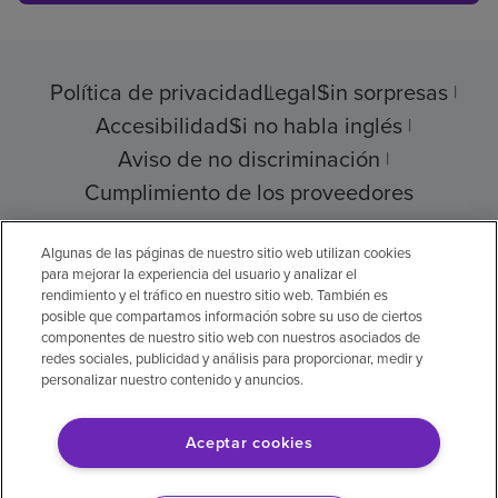
Política de privacidad
Legal
Sin sorpresas
Accesibilidad
Si no habla inglés
Aviso de no discriminación
Cumplimiento de los proveedores
Algunas de las páginas de nuestro sitio web utilizan cookies
para mejorar la experiencia del usuario y analizar el
© 2026 Encompass Health Corporation
rendimiento y el tráfico en nuestro sitio web. También es
posible que compartamos información sobre su uso de ciertos
Preferencias de cookies
componentes de nuestro sitio web con nuestros asociados de
redes sociales, publicidad y análisis para proporcionar, medir y
personalizar nuestro contenido y anuncios.
Aviso legal: Se tradujo con la ayuda de
Aceptar cookies
inteligencia artificial (IA). La versión en inglés
es la versión oficial.