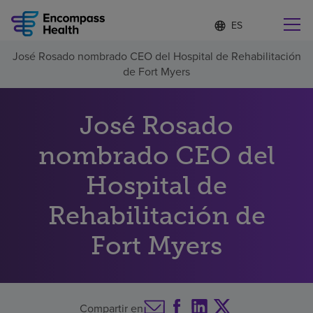
Lista
I
d
de
i
idiomas
José Rosado nombrado CEO del Hospital de Rehabilitación
o
Encuentre una localidad cerca de usted
contraída
de Fort Myers
m
a
s
e
José Rosado
l
Por qué debe elegirnos
e
nombrado CEO del
c
c
Servicios de rehabilitación
Hospital de
i
o
n
Rehabilitación de
Pacientes y cuidadores
a
d
Fort Myers
o
Recursos de salud
Acerca de nosotros
Compartir en