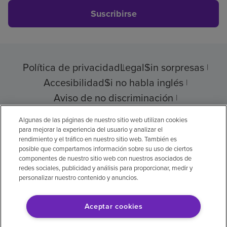
Suscribirse
Política de privacidad
Legal
Sin sorpresas
Accesibilidad
Si no habla inglés
Aviso de no discriminación
Cumplimiento de los proveedores
Algunas de las páginas de nuestro sitio web utilizan cookies
para mejorar la experiencia del usuario y analizar el
rendimiento y el tráfico en nuestro sitio web. También es
posible que compartamos información sobre su uso de ciertos
componentes de nuestro sitio web con nuestros asociados de
© 2026 Encompass Health Corporation
redes sociales, publicidad y análisis para proporcionar, medir y
personalizar nuestro contenido y anuncios.
Preferencias de cookies
Aceptar cookies
Aviso legal: Se tradujo con la ayuda de