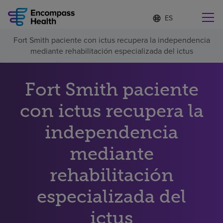
Lista
I
d
de
i
idiomas
Fort Smith paciente con ictus recupera la independencia
o
Encuentre una localidad cerca de usted
contraída
mediante rehabilitación especializada del ictus
m
a
s
e
Fort Smith paciente
l
Por qué debe elegirnos
e
con ictus recupera la
c
c
Servicios de rehabilitación
independencia
i
o
n
mediante
Pacientes y cuidadores
a
d
rehabilitación
o
Recursos de salud
especializada del
Acerca de nosotros
ictus