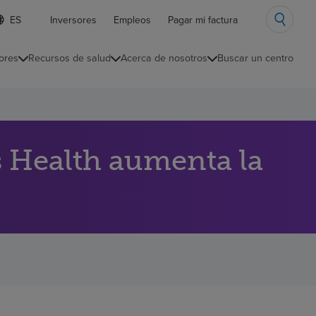
ista
Inversores
Empleos
Pagar mi factura
e
diomas
ores
Recursos de salud
Acerca de nosotros
Buscar un centro
ontraída
s Health aumenta la