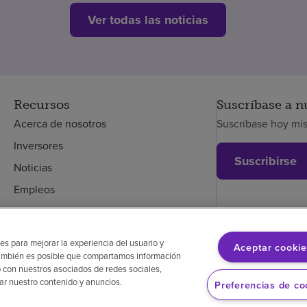
Ver todas las noticias
Recursos
Suscríbase a n
Acerca de nosotros
Suscríbase hoy mi
Inversores
Suscribirse
Noticias
Empleos
Empleados
es para mejorar la experiencia del usuario y
Aceptar cookie
. También es posible que compartamos información
glés
Aviso de no discriminación
Cumplimiento de los proveedores
 con nuestros asociados de redes sociales,
zar nuestro contenido y anuncios.
Preferencias de co