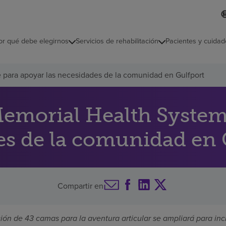
L
I
d
d
i
i
o
or qué debe elegirnos
Servicios de rehabilitación
Pacientes y cuidad
c
m
a
s
para apoyar las necesidades de la comunidad en Gulfport
e
l
e
c
emorial Health System
c
i
es de la comunidad en 
o
n
a
d
o
Compartir en
ación de 43 camas para la aventura articular se ampliará para inc