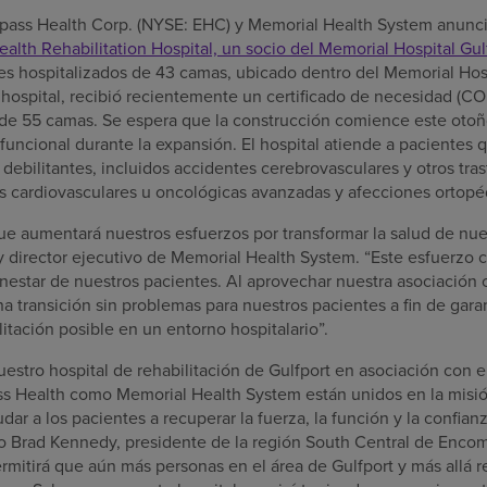
mpass Health Corp. (NYSE: EHC) y Memorial Health System anunc
alth Rehabilitation Hospital, un socio del Memorial Hospital Gul
tes hospitalizados de 43 camas, ubicado dentro del Memorial Hos
 hospital, recibió recientemente un certificado de necesidad (C
 de 55 camas. Se espera que la construcción comience este otoño
uncional durante la expansión. El hospital atiende a pacientes 
ebilitantes, incluidos accidentes cerebrovasculares y otros tra
 cardiovasculares u oncológicas avanzadas y afecciones ortopé
ue aumentará nuestros esfuerzos por transformar la salud de nue
y director ejecutivo de Memorial Health System. “Este esfuerzo 
enestar de nuestros pacientes. Al aprovechar nuestra asociació
 transición sin problemas para nuestros pacientes a fin de garan
itación posible en un entorno hospitalario”.
estro hospital de rehabilitación de Gulfport en asociación con e
ss Health como Memorial Health System están unidos en la misi
ar a los pacientes a recuperar la fuerza, la función y la confian
ijo Brad Kennedy, presidente de la región South Central de Enco
rmitirá que aún más personas en el área de Gulfport y más allá 