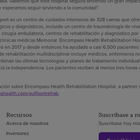
casa. Sabemos que este hospital seguirá teniendo un gran impacto
 y esperamos seguir sirviendo a la comunidad”.
fport es un centro de cuidados intensivos de 328 camas que ofrec
gicos y diagnósticos, incluido un centro de traumatología de nive
 cirugía ambulatoria, centros de rehabilitación y diagnóstico por 
clínicas médicas Memorial. Encompass Health Rehabilitation Hosp
rió en 2017 y desde entonces ha ayudado a casi 6,500 pacientes 
e rehabilitación multidisciplinar incluye médicos, enfermeros re
mbinan las últimas tecnologías y planes de tratamiento individual
ia la independencia. Los pacientes reciben al menos tres horas 
ción sobre Encompass Health Rehabilitation Hospital, a partner 
shealth.com/gulfportrehab
.
Recursos
Suscríbase a n
Acerca de nosotros
Suscríbase hoy mi
Inversores