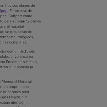
ian hoy sus planes de
fport
. El hospital de
pital Gulfport como
ON) para agregar 12 camas
, y el hospital
que se recuperan de
stornos neurológicos,
dicas complejas.
stra comunidad”, dijo
colaborativo encarna
n con Encompass Health,
tizar que reciban la
l Memorial Hospital
ón de proporcionar
za necesarias para
mpass Health. “La
reciban atención