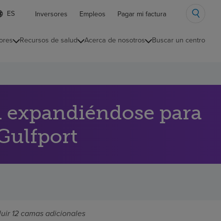
ista
Inversores
Empleos
Pagar mi factura
e
diomas
ores
Recursos de salud
Acerca de nosotros
Buscar un centro
ontraída
 expandiéndose para
Gulfport
luir 12 camas adicionales