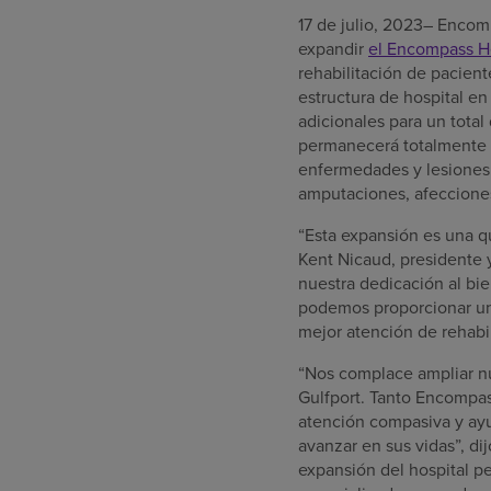
17 de julio, 2023– Enco
expandir
el Encompass He
rehabilitación de pacien
estructura de hospital en
adicionales para un total
permanecerá totalmente f
enfermedades y lesiones d
amputaciones, afecciones
“Esta expansión es una q
Kent Nicaud, presidente 
nuestra dedicación al bi
podemos proporcionar una
mejor atención de rehabil
“Nos complace ampliar nu
Gulfport. Tanto Encompa
atención compasiva y ayud
avanzar en sus vidas”, d
expansión del hospital pe