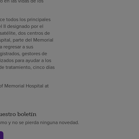
 en las vidas de los
e todos los principales
l II designado por el
satélite, dos centros de
ital, parte del Memorial
a regresar a sus
gistrados, gestores de
izados para ayudar a los
de tratamiento, cinco días
of Memorial Hospital at
uestro boletín
smo y no se pierda ninguna novedad.