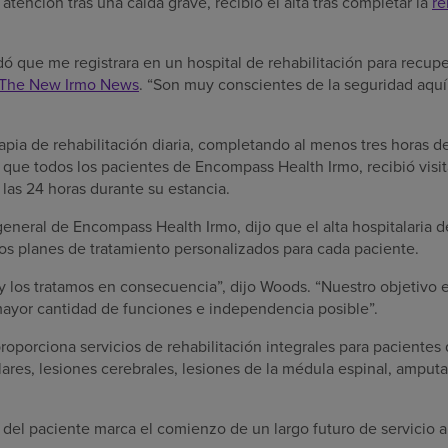
atención tras una caída grave, recibió el alta tras completar la
re
que me registrara en un hospital de rehabilitación para recup
The New Irmo News
. “Son muy conscientes de la seguridad aquí
erapia de rehabilitación diaria, completando al menos tres horas d
l que todos los pacientes de Encompass Health Irmo, recibió visi
las 24 horas durante su estancia.
eneral de Encompass Health Irmo, dijo que el alta hospitalaria de 
los planes de tratamiento personalizados para cada paciente.
y los tratamos en consecuencia”, dijo Woods. “Nuestro objetivo e
mayor cantidad de funciones e independencia posible”.
oporciona servicios de rehabilitación integrales para pacientes
ares, lesiones cerebrales, lesiones de la médula espinal, amput
ia del paciente marca el comienzo de un largo futuro de servicio 