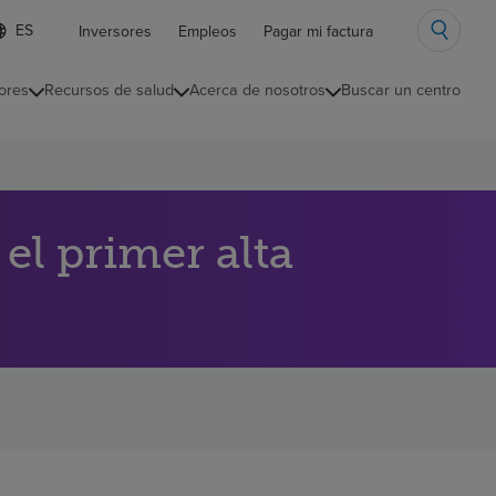
ista
Inversores
Empleos
Pagar mi factura
e
diomas
ores
Recursos de salud
Acerca de nosotros
Buscar un centro
ontraída
l primer alta