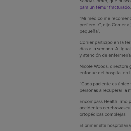
Sandy Corrier, que buscó 
para un fémur fracturado
.
“Mi médico me recomendó 
prefiero ir”, dijo Corrier a
pequeña”.
Corrier participó en la t
días a la semana. Al igua
y atención de enfermería 
Nicole Woods, directora g
enfoque del hospital en 
“Cada paciente es único 
personas a recuperar la 
Encompass Health Irmo pr
accidentes cerebrovascul
ortopédicas complejas.
El primer alta hospitalar