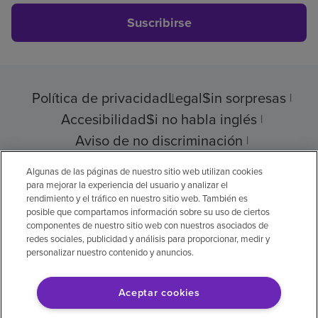
Suscribirse
Política de privacidad
Legal
Sin sorpresas
Accesibilidad
Si no habla inglés
Aviso de no discriminación
Cumplimiento de los proveedores
Algunas de las páginas de nuestro sitio web utilizan cookies
para mejorar la experiencia del usuario y analizar el
rendimiento y el tráfico en nuestro sitio web. También es
posible que compartamos información sobre su uso de ciertos
componentes de nuestro sitio web con nuestros asociados de
© 2026 Encompass Health Corporation
redes sociales, publicidad y análisis para proporcionar, medir y
personalizar nuestro contenido y anuncios.
Preferencias de cookies
Aceptar cookies
Aviso legal: Se tradujo con la ayuda de