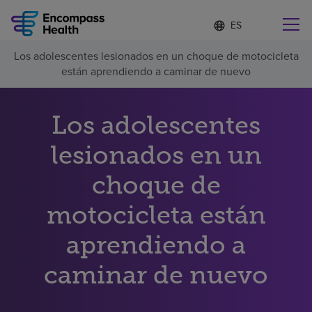
Lista
I
d
de
i
idiomas
Los adolescentes lesionados en un choque de motocicleta
o
Encuentre una localidad cerca de usted
contraída
están aprendiendo a caminar de nuevo
m
a
s
e
Los adolescentes
l
Por qué debe elegirnos
e
lesionados en un
c
c
Servicios de rehabilitación
choque de
i
o
n
motocicleta están
Pacientes y cuidadores
a
d
aprendiendo a
o
Recursos de salud
caminar de nuevo
Acerca de nosotros