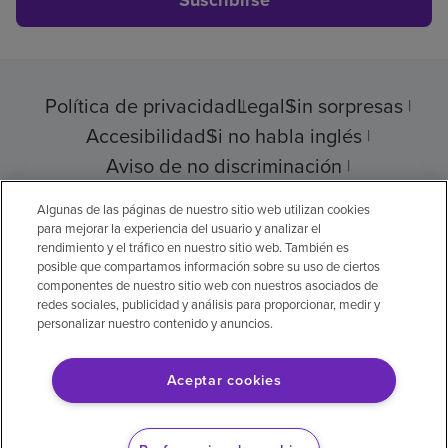
Suscribirse
Política de privacidad
Legal
Sin sorpresas
Accesibilidad
Si no habla inglés
Aviso de no discriminación
Cumplimiento de los proveedores
Algunas de las páginas de nuestro sitio web utilizan cookies
para mejorar la experiencia del usuario y analizar el
rendimiento y el tráfico en nuestro sitio web. También es
posible que compartamos información sobre su uso de ciertos
componentes de nuestro sitio web con nuestros asociados de
© 2026 Encompass Health Corporation
redes sociales, publicidad y análisis para proporcionar, medir y
personalizar nuestro contenido y anuncios.
Preferencias de cookies
Aceptar cookies
Aviso legal: Se tradujo con la ayuda de
inteligencia artificial (IA). La versión en inglés