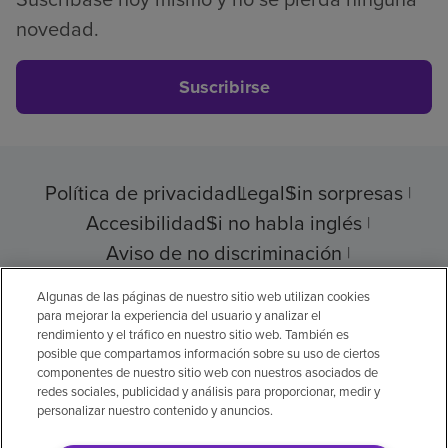
novedad.
Suscribirse
Política de privacidad
Legal
Sin sorpresas
Accesibilidad
Si no habla inglés
Aviso de no discriminación
Cumplimiento de los proveedores
Algunas de las páginas de nuestro sitio web utilizan cookies
para mejorar la experiencia del usuario y analizar el
rendimiento y el tráfico en nuestro sitio web. También es
posible que compartamos información sobre su uso de ciertos
componentes de nuestro sitio web con nuestros asociados de
© 2026 Encompass Health Corporation
redes sociales, publicidad y análisis para proporcionar, medir y
personalizar nuestro contenido y anuncios.
Preferencias de cookies