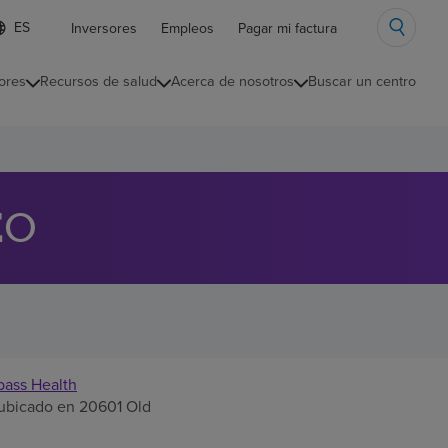
ista
Inversores
Empleos
Pagar mi factura
e
diomas
ores
Recursos de salud
Acerca de nosotros
Buscar un centro
ontraída
EO
ass Health
s ubicado en 20601 Old