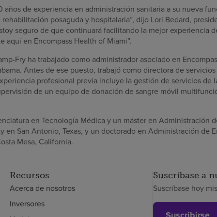
 años de experiencia en administración sanitaria a su nueva fun
rehabilitación posaguda y hospitalaria”, dijo Lori Bedard, presid
toy seguro de que continuará facilitando la mejor experiencia d
nte aquí en Encompass Health of Miami”.
mp-Fry ha trabajado como administrador asociado en Encompass
abama. Antes de ese puesto, trabajó como directora de servicios 
xperiencia profesional previa incluye la gestión de servicios de l
 supervisión de un equipo de donación de sangre móvil multifunci
nciatura en Tecnología Médica y un máster en Administración d
ty en San Antonio, Texas, y un doctorado en Administración de 
Costa Mesa, California.
Recursos
Suscríbase a n
Acerca de nosotros
Suscríbase hoy mi
Inversores
Suscribirse