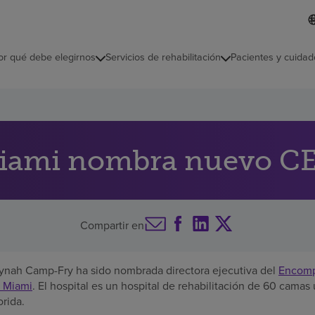
L
I
d
d
i
i
o
or qué debe elegirnos
Servicios de rehabilitación
Pacientes y cuidad
c
m
a
s
e
l
e
c
iami nombra nuevo C
c
i
o
n
a
Compartir en
d
o
aynah Camp-Fry ha sido nombrada directora ejecutiva del
Encomp
f Miami
. El hospital es un hospital de rehabilitación de 60 cama
rida.