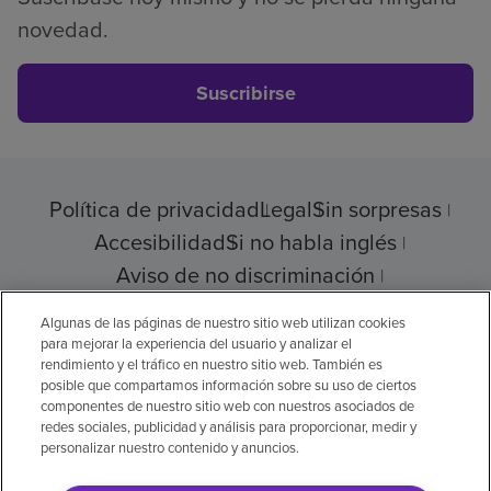
novedad.
Suscribirse
Política de privacidad
Legal
Sin sorpresas
Accesibilidad
Si no habla inglés
Aviso de no discriminación
Cumplimiento de los proveedores
Algunas de las páginas de nuestro sitio web utilizan cookies
para mejorar la experiencia del usuario y analizar el
rendimiento y el tráfico en nuestro sitio web. También es
posible que compartamos información sobre su uso de ciertos
© 2026 Encompass Health Corporation
componentes de nuestro sitio web con nuestros asociados de
redes sociales, publicidad y análisis para proporcionar, medir y
Preferencias de cookies
personalizar nuestro contenido y anuncios.