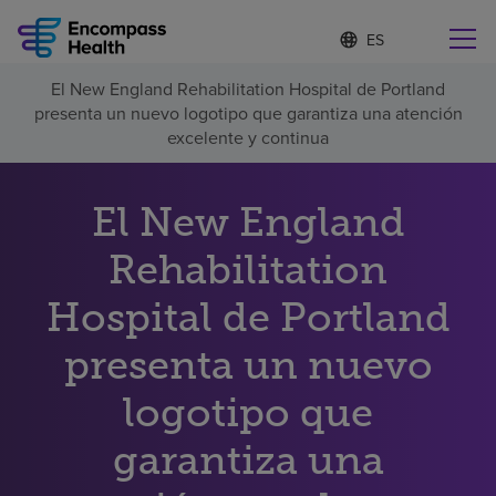
I
Lista
d
de
i
idiomas
El New England Rehabilitation Hospital de Portland
o
Encuentre una localidad cerca de usted
contraída
presenta un nuevo logotipo que garantiza una atención
m
a
excelente y continua
s
e
l
El New England
Por qué debe elegirnos
e
c
Rehabilitation
c
Servicios de rehabilitación
i
o
Hospital de Portland
n
Pacientes y cuidadores
a
presenta un nuevo
d
o
logotipo que
Recursos de salud
garantiza una
Acerca de nosotros