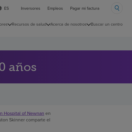
ista
Inversores
Empleos
Pagar mi factura
e
diomas
ores
Recursos de salud
Acerca de nosotros
Buscar un centro
ontraída
10 años
on Hospital of Newnan
en
inston Skinner comparte el