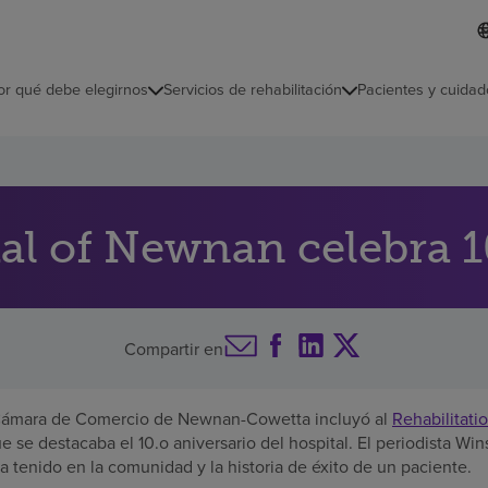
I
L
d
d
i
i
o
or qué debe elegirnos
Servicios de rehabilitación
Pacientes y cuidad
c
m
a
s
e
l
e
c
tal of Newnan celebra 
c
i
o
n
a
Compartir en
d
o
 Cámara de Comercio de Newnan-Cowetta incluyó al
Rehabilitati
que se destacaba el 10.o aniversario del hospital. El periodista W
a tenido en la comunidad y la historia de éxito de un paciente.