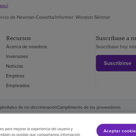
aquí
.
rcio de Newnan-Cowetta/Informer: Winston Skinner
Recursos
Suscríbase a n
Acerca de nosotros
Suscríbase hoy mi
Inversores
Suscribirse
Noticias
Empleos
Empleados
glés
Aviso de no discriminación
Cumplimiento de los proveedores
es para mejorar la experiencia del usuario y
Aceptar cookie
. También es posible que compartamos información