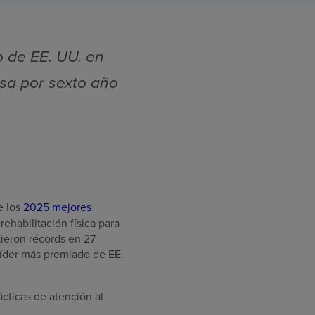
o de EE. UU. en
esa por sexto año
e los
2025 mejores
rehabilitación física para
tieron récords en 27
Líder más premiado de EE.
cticas de atención al