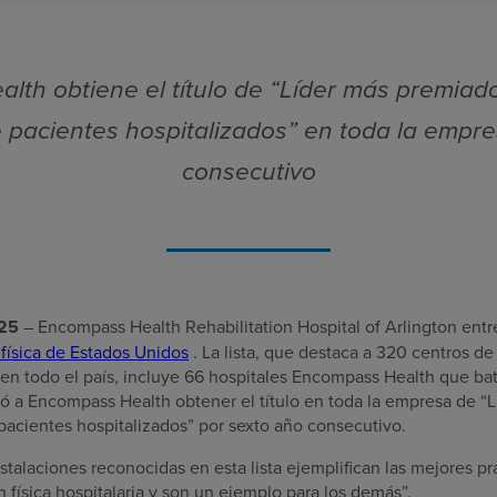
th obtiene el título de “Líder más premiad
e pacientes hospitalizados” en toda la empr
consecutivo
025
– Encompass Health Rehabilitation Hospital of Arlington entr
 física de Estados Unidos
. La lista, que destaca a 320 centros de 
 en todo el país, incluye 66 hospitales Encompass Health que ba
tió a Encompass Health obtener el título en toda la empresa de “
pacientes hospitalizados” por sexto año consecutivo.
alaciones reconocidas en esta lista ejemplifican las mejores prá
n física hospitalaria y son un ejemplo para los demás”.