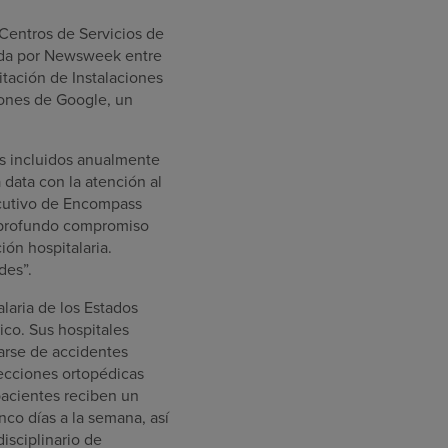
 Centros de Servicios de
zada por Newsweek entre
tación de Instalaciones
iones de Google, un
es incluidos anualmente
data con la atención al
jecutivo de Encompass
ro profundo compromiso
ión hospitalaria.
des”.
laria de los Estados
ico. Sus hospitales
rarse de accidentes
fecciones ortopédicas
pacientes reciben un
nco días a la semana, así
isciplinario de