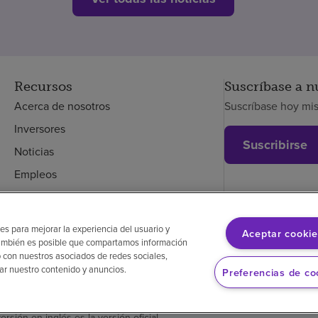
Recursos
Suscríbase a n
Acerca de nosotros
Suscríbase hoy mi
Inversores
Suscribirse
Noticias
Empleos
Empleados
es para mejorar la experiencia del usuario y
Aceptar cookie
. También es posible que compartamos información
glés
Aviso de no discriminación
Cumplimiento de los proveedores
 con nuestros asociados de redes sociales,
zar nuestro contenido y anuncios.
Preferencias de co
versión en inglés es la versión oficial.