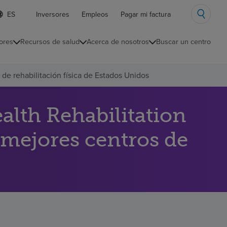
ista
Inversores
Empleos
Pagar mi factura
e
diomas
ores
Recursos de salud
Acerca de nosotros
Buscar un centro
ontraída
e rehabilitación física de Estados Unidos
lth Rehabilitation
 mejores centros de