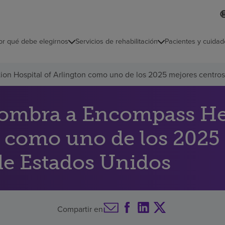
I
L
d
d
i
i
o
or qué debe elegirnos
Servicios de rehabilitación
Pacientes y cuidad
c
m
a
s
on Hospital of Arlington como uno de los 2025 mejores centros d
e
l
e
c
nombra a Encompass Hea
c
i
n como uno de los 2025
o
n
a
 de Estados Unidos
d
o
Compartir en