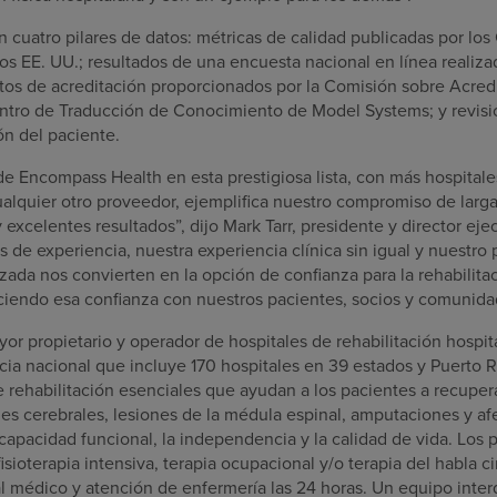
en cuatro pilares de datos: métricas de calidad publicadas por los
os EE. UU.; resultados de una encuesta nacional en línea reali
tos de acreditación proporcionados por la Comisión sobre Acredi
entro de Traducción de Conocimiento de Model Systems; y revis
ón del paciente.
de Encompass Health en esta prestigiosa lista, con más hospital
alquier otro proveedor, ejemplifica nuestro compromiso de larga 
y excelentes resultados”, dijo Mark Tarr, presidente y director e
s de experiencia, nuestra experiencia clínica sin igual y nuest
zada nos convierten en la opción de confianza para la rehabilitac
ciendo esa confianza con nuestros pacientes, socios y comunida
r propietario y operador de hospitales de rehabilitación hospita
ia nacional que incluye 170 hospitales en 39 estados y Puerto R
e rehabilitación esenciales que ayudan a los pacientes a recupe
nes cerebrales, lesiones de la médula espinal, amputaciones y a
capacidad funcional, la independencia y la calidad de vida. Los 
isioterapia intensiva, terapia ocupacional y/o terapia del habla ci
l médico y atención de enfermería las 24 horas. Un equipo interd