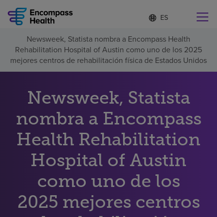
Lista
I
d
de
i
idiomas
Newsweek, Statista nombra a Encompass Health
o
Encuentre una localidad cerca de usted
contraída
Rehabilitation Hospital of Austin como uno de los 2025
m
a
mejores centros de rehabilitación física de Estados Unidos
s
e
l
Newsweek, Statista
Por qué debe elegirnos
e
c
nombra a Encompass
c
Servicios de rehabilitación
i
o
Health Rehabilitation
n
Pacientes y cuidadores
a
Hospital of Austin
d
o
como uno de los
Recursos de salud
2025 mejores centros
Acerca de nosotros