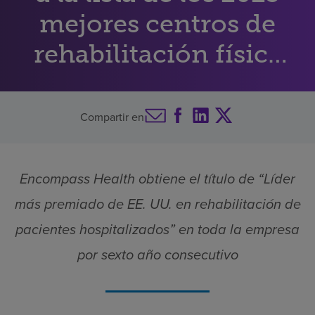
mejores centros de
Buscar un centro
rehabilitación física
Inversores
de Estados Unidos
Empleos
Compartir en
Pagar mi factura
Encompass Health obtiene el título de “Líder
más premiado de EE. UU. en rehabilitación de
pacientes hospitalizados” en toda la empresa
por sexto año consecutivo