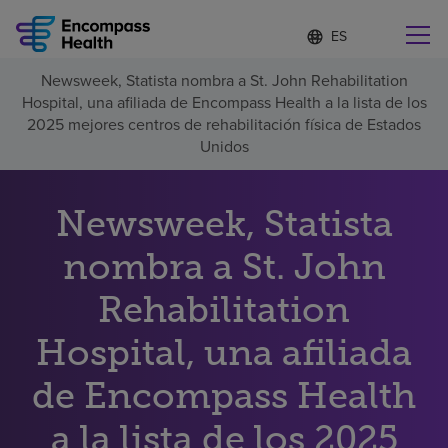
Lista
I
d
de
i
idiomas
Newsweek, Statista nombra a St. John Rehabilitation
o
Encuentre una localidad cerca de usted
contraída
Hospital, una afiliada de Encompass Health a la lista de los
m
a
2025 mejores centros de rehabilitación física de Estados
s
Unidos
e
l
Por qué debe elegirnos
e
Newsweek, Statista
c
c
Servicios de rehabilitación
nombra a St. John
i
o
n
Rehabilitation
Pacientes y cuidadores
a
d
Hospital, una afiliada
o
Recursos de salud
de Encompass Health
Acerca de nosotros
a la lista de los 2025