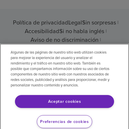
Política de privacidad
Legal
Sin sorpresas
Accesibilidad
Si no habla inglés
Aviso de no discriminación
Cumplimiento de los proveedores
Algunas de las páginas de nuestro sitio web utilizan cookies
para mejorar la experiencia del usuario y analizar el
rendimiento y el tráfico en nuestro sitio web. También es
posible que compartamos información sobre su uso de ciertos
componentes de nuestro sitio web con nuestros asociados de
© 2026 Encompass Health Corporation
redes sociales, publicidad y análisis para proporcionar, medir y
personalizar nuestro contenido y anuncios.
Preferencias de cookies
Aceptar cookies
Aviso legal: Se tradujo con la ayuda de
inteligencia artificial (IA). La versión en inglés
Preferencias de cookies
es la versión oficial.