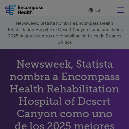
I
Lista
d
de
i
idiomas
Newsweek, Statista nombra a Encompass Health
o
Encuentre una localidad cerca de usted
contraída
Rehabilitation Hospital of Desert Canyon como uno de los
m
a
2025 mejores centros de rehabilitación física de Estados
s
Unidos
e
l
Por qué debe elegirnos
e
Newsweek, Statista
c
c
Servicios de rehabilitación
nombra a Encompass
i
o
n
Health Rehabilitation
Pacientes y cuidadores
a
d
Hospital of Desert
o
Recursos de salud
Canyon como uno
Acerca de nosotros
de los 2025 mejores