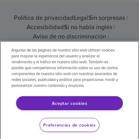
Política de privacidad
Legal
Sin sorpresas
Accesibilidad
Si no habla inglés
Aviso de no discriminación
Cumplimiento de los proveedores
Algunas de las páginas de nuestro sitio web utilizan cookies
para mejorar la experiencia del usuario y analizar el
rendimiento y el tráfico en nuestro sitio web. También es
posible que compartamos información sobre su uso de ciertos
© 2026 Encompass Health Corporation
componentes de nuestro sitio web con nuestros asociados de
redes sociales, publicidad y análisis para proporcionar, medir y
Preferencias de cookies
personalizar nuestro contenido y anuncios.
Aceptar cookies
Aviso legal: Se tradujo con la ayuda de
inteligencia artificial (IA). La versión en inglés
Preferencias de cookies
es la versión oficial.