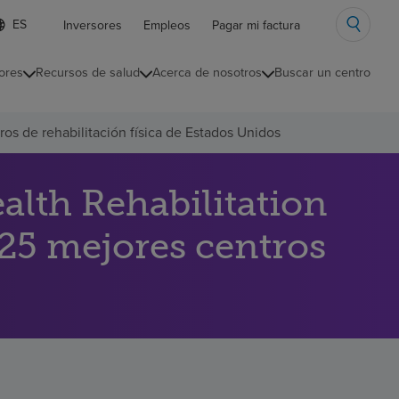
ista
Inversores
Empleos
Pagar mi factura
e
diomas
ores
Recursos de salud
Acerca de nosotros
Buscar un centro
ontraída
s de rehabilitación física de Estados Unidos
lth Rehabilitation
025 mejores centros