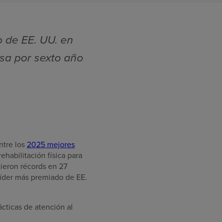
o de EE. UU. en
esa por sexto año
ntre los
2025 mejores
ehabilitación física para
tieron récords en 27
Líder más premiado de EE.
cticas de atención al