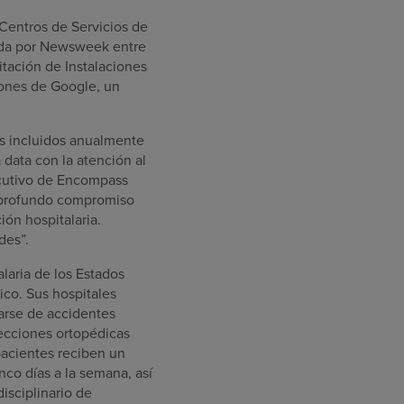
 Centros de Servicios de
zada por Newsweek entre
tación de Instalaciones
iones de Google, un
es incluidos anualmente
data con la atención al
jecutivo de Encompass
ro profundo compromiso
ión hospitalaria.
des”.
laria de los Estados
ico. Sus hospitales
rarse de accidentes
fecciones ortopédicas
pacientes reciben un
nco días a la semana, así
isciplinario de