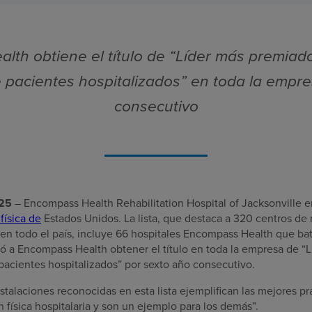
th obtiene el título de “Líder más premiad
e pacientes hospitalizados” en toda la empr
consecutivo
025
– Encompass Health Rehabilitation Hospital of Jacksonville e
física de
Estados Unidos. La lista, que destaca a 320 centros de r
 en todo el país, incluye 66 hospitales Encompass Health que ba
tió a Encompass Health obtener el título en toda la empresa de “
pacientes hospitalizados” por sexto año consecutivo.
alaciones reconocidas en esta lista ejemplifican las mejores prá
n física hospitalaria y son un ejemplo para los demás”.