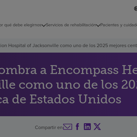
L
I
d
d
i
i
o
or qué debe elegirnos
Servicios de rehabilitación
Pacientes y cuidad
c
m
a
s
on Hospital of Jacksonville como uno de los 2025 mejores centro
e
l
e
c
nombra a Encompass Hea
c
i
ille como uno de los 2
o
n
a
ica de Estados Unidos
d
o
Compartir en