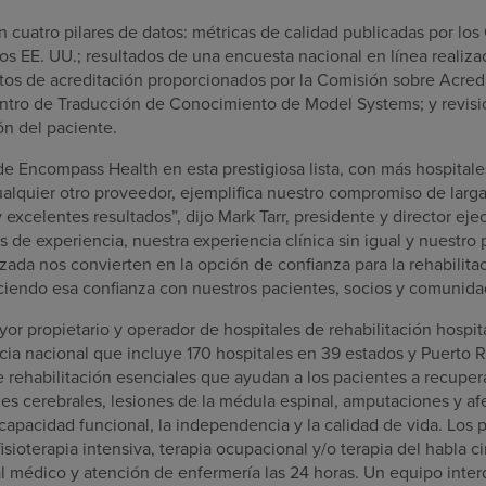
en cuatro pilares de datos: métricas de calidad publicadas por los
os EE. UU.; resultados de una encuesta nacional en línea reali
tos de acreditación proporcionados por la Comisión sobre Acredi
entro de Traducción de Conocimiento de Model Systems; y revis
ón del paciente.
de Encompass Health en esta prestigiosa lista, con más hospital
alquier otro proveedor, ejemplifica nuestro compromiso de larga 
y excelentes resultados”, dijo Mark Tarr, presidente y director e
s de experiencia, nuestra experiencia clínica sin igual y nuest
zada nos convierten en la opción de confianza para la rehabilitac
ciendo esa confianza con nuestros pacientes, socios y comunida
r propietario y operador de hospitales de rehabilitación hospita
ia nacional que incluye 170 hospitales en 39 estados y Puerto R
e rehabilitación esenciales que ayudan a los pacientes a recupe
nes cerebrales, lesiones de la médula espinal, amputaciones y a
capacidad funcional, la independencia y la calidad de vida. Los 
isioterapia intensiva, terapia ocupacional y/o terapia del habla ci
l médico y atención de enfermería las 24 horas. Un equipo interd