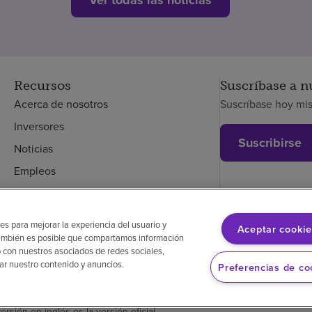
Recursos
Suscríbase a n
Acerca de nosotros
Suscríbase hoy mi
Inversores
Suscribirse
Noticias
Empleos
Empleados
es para mejorar la experiencia del usuario y
Aceptar cookie
. También es posible que compartamos información
glés
Aviso de no discriminación
Cumplimiento de los proveedores
 con nuestros asociados de redes sociales,
zar nuestro contenido y anuncios.
Preferencias de co
versión en inglés es la versión oficial.