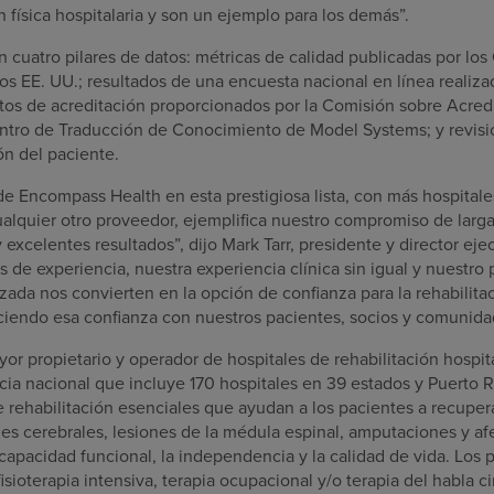
n física hospitalaria y son un ejemplo para los demás”.
en cuatro pilares de datos: métricas de calidad publicadas por los
os EE. UU.; resultados de una encuesta nacional en línea reali
tos de acreditación proporcionados por la Comisión sobre Acredi
entro de Traducción de Conocimiento de Model Systems; y revis
ón del paciente.
de Encompass Health en esta prestigiosa lista, con más hospital
alquier otro proveedor, ejemplifica nuestro compromiso de larga 
y excelentes resultados”, dijo Mark Tarr, presidente y director e
s de experiencia, nuestra experiencia clínica sin igual y nuest
zada nos convierten en la opción de confianza para la rehabilitac
ciendo esa confianza con nuestros pacientes, socios y comunida
r propietario y operador de hospitales de rehabilitación hospita
ia nacional que incluye 170 hospitales en 39 estados y Puerto R
e rehabilitación esenciales que ayudan a los pacientes a recupe
nes cerebrales, lesiones de la médula espinal, amputaciones y a
capacidad funcional, la independencia y la calidad de vida. Los 
isioterapia intensiva, terapia ocupacional y/o terapia del habla ci