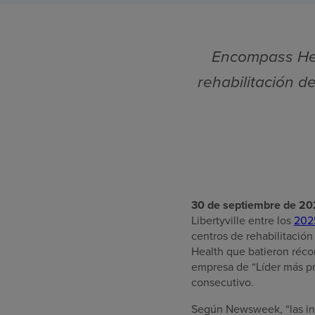
Encompass Heal
rehabilitación d
30 de septiembre de 2
Libertyville entre los
2025
centros de rehabilitación
Health que batieron récor
empresa de “Líder más pr
consecutivo.
Según Newsweek, “las inst