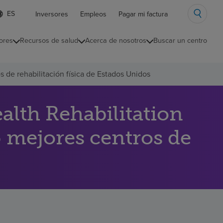
ista
Inversores
Empleos
Pagar mi factura
e
diomas
ores
Recursos de salud
Acerca de nosotros
Buscar un centro
ontraída
s de rehabilitación física de Estados Unidos
lth Rehabilitation
25 mejores centros de