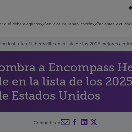
L
I
d
d
i
i
o
or qué debe elegirnos
Servicios de rehabilitación
Pacientes y cuidad
c
m
a
s
 Institute of Libertyville en la lista de los 2025 mejores centro
e
l
e
c
nombra a Encompass Hea
c
i
lle en la lista de los 20
o
n
a
 de Estados Unidos
d
o
Compartir en