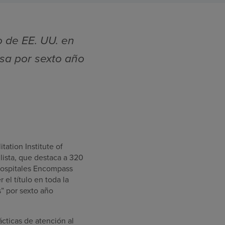
o de EE. UU. en
esa por sexto año
ation Institute of
 lista, que destaca a 320
 hospitales Encompass
el título en toda la
” por sexto año
cticas de atención al