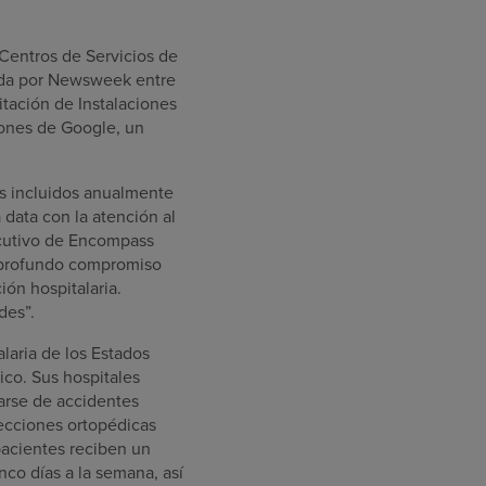
 Centros de Servicios de
zada por Newsweek entre
tación de Instalaciones
iones de Google, un
es incluidos anualmente
data con la atención al
jecutivo de Encompass
ro profundo compromiso
ión hospitalaria.
des”.
laria de los Estados
ico. Sus hospitales
rarse de accidentes
fecciones ortopédicas
pacientes reciben un
nco días a la semana, así