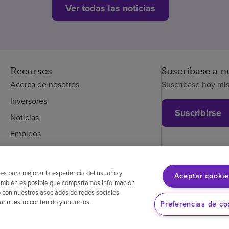
Ver todas las noticias
Recursos
Suscríbase a n
Acerca de nosotros
Suscríbase hoy mi
Inversores
Suscribirse
Noticias
Empleos
Empleados
es para mejorar la experiencia del usuario y
Aceptar cookie
. También es posible que compartamos información
glés
Aviso de no discriminación
Cumplimiento de los proveedores
 con nuestros asociados de redes sociales,
zar nuestro contenido y anuncios.
Preferencias de co