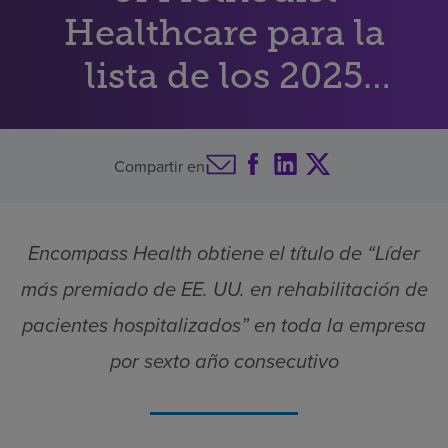
Healthcare para la
Buscar un centro
lista de los 2025
mejores centros de
Inversores
Empleos
rehabilitación física
Compartir en
Pagar mi factura
de Estados Unidos
Encompass Health obtiene el título de “Líder
más premiado de EE. UU. en rehabilitación de
pacientes hospitalizados” en toda la empresa
por sexto año consecutivo