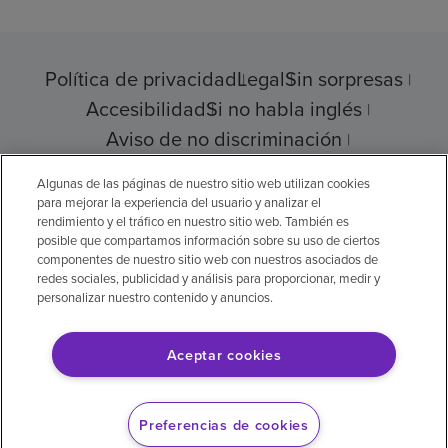
Política de privacidad
Legal
Sin sorpresas
Accesibilidad
Si no habla inglés
Aviso de no discriminación
Cumplimiento de los proveedores
Algunas de las páginas de nuestro sitio web utilizan cookies
para mejorar la experiencia del usuario y analizar el
rendimiento y el tráfico en nuestro sitio web. También es
posible que compartamos información sobre su uso de ciertos
© 2026 Encompass Health Corporation
componentes de nuestro sitio web con nuestros asociados de
redes sociales, publicidad y análisis para proporcionar, medir y
Preferencias de cookies
personalizar nuestro contenido y anuncios.
Aceptar cookies
Aviso legal: Se tradujo con la ayuda de
inteligencia artificial (IA). La versión en inglés
Preferencias de cookies
es la versión oficial.