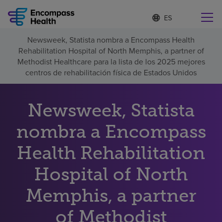
I
Lista
d
de
i
idiomas
Newsweek, Statista nombra a Encompass Health
o
Encuentre una localidad cerca de usted
contraída
Rehabilitation Hospital of North Memphis, a partner of
m
a
Methodist Healthcare para la lista de los 2025 mejores
s
centros de rehabilitación física de Estados Unidos
e
l
Por qué debe elegirnos
e
Newsweek, Statista
c
c
Servicios de rehabilitación
nombra a Encompass
i
o
n
Health Rehabilitation
Pacientes y cuidadores
a
d
Hospital of North
o
Recursos de salud
Memphis, a partner
Acerca de nosotros
of Methodist