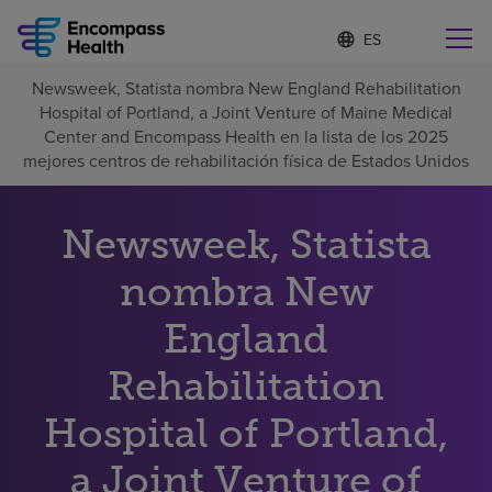
I
Lista
d
de
i
idiomas
Newsweek, Statista nombra New England Rehabilitation
o
Encuentre una localidad cerca de usted
contraída
Hospital of Portland, a Joint Venture of Maine Medical
m
a
Center and Encompass Health en la lista de los 2025
s
mejores centros de rehabilitación física de Estados Unidos
e
l
Por qué debe elegirnos
e
Newsweek, Statista
c
c
Servicios de rehabilitación
nombra New
i
o
n
England
Pacientes y cuidadores
a
d
Rehabilitation
o
Recursos de salud
Hospital of Portland,
Acerca de nosotros
a Joint Venture of