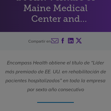
Maine Medical
Buscar un centro
Center and
Encompass Health
Inversores
Empleos
en la lista de los 2025
Compartir en
Pagar mi factura
mejores centros de
rehabilitación física
Encompass Health obtiene el título de “Líder
de Estados Unidos
más premiado de EE. UU. en rehabilitación de
pacientes hospitalizados” en toda la empresa
por sexto año consecutivo