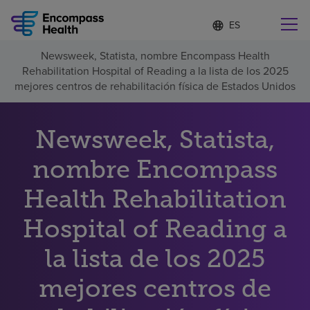
Lista
I
d
de
i
idiomas
Newsweek, Statista, nombre Encompass Health
o
Encuentre una localidad cerca de usted
contraída
Rehabilitation Hospital of Reading a la lista de los 2025
m
a
mejores centros de rehabilitación física de Estados Unidos
s
e
l
Newsweek, Statista,
Por qué debe elegirnos
e
c
nombre Encompass
c
Servicios de rehabilitación
i
o
Health Rehabilitation
n
Pacientes y cuidadores
a
Hospital of Reading a
d
o
la lista de los 2025
Recursos de salud
mejores centros de
Acerca de nosotros