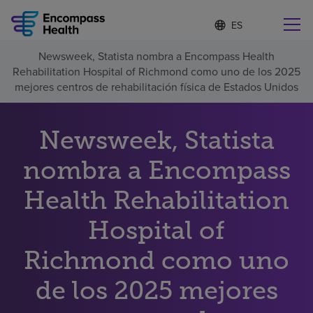
I
Lista
d
de
i
idiomas
Newsweek, Statista nombra a Encompass Health
o
Encuentre una localidad cerca de usted
contraída
Rehabilitation Hospital of Richmond como uno de los 2025
m
a
mejores centros de rehabilitación física de Estados Unidos
s
e
l
Newsweek, Statista
Por qué debe elegirnos
e
c
nombra a Encompass
c
Servicios de rehabilitación
i
o
Health Rehabilitation
n
Pacientes y cuidadores
a
Hospital of
d
o
Richmond como uno
Recursos de salud
de los 2025 mejores
Acerca de nosotros