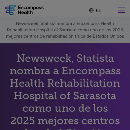
I
Lista
d
de
i
idiomas
Newsweek, Statista nombra a Encompass Health
o
Encuentre una localidad cerca de usted
contraída
Rehabilitation Hospital of Sarasota como uno de los 2025
m
a
mejores centros de rehabilitación física de Estados Unidos
s
e
l
Newsweek, Statista
Por qué debe elegirnos
e
c
nombra a Encompass
c
Servicios de rehabilitación
i
o
Health Rehabilitation
n
Pacientes y cuidadores
a
Hospital of Sarasota
d
o
como uno de los
Recursos de salud
2025 mejores centros
Acerca de nosotros