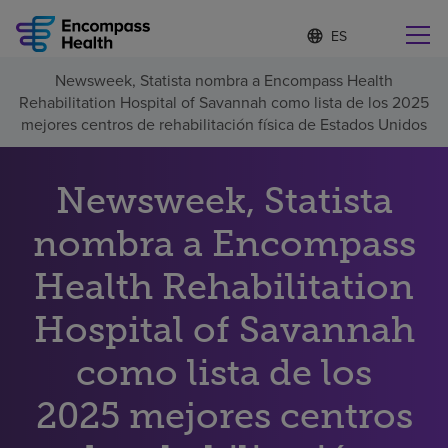
I
Lista
d
de
i
idiomas
Newsweek, Statista nombra a Encompass Health
o
Encuentre una localidad cerca de usted
contraída
Rehabilitation Hospital of Savannah como lista de los 2025
m
a
mejores centros de rehabilitación física de Estados Unidos
s
e
l
Newsweek, Statista
Por qué debe elegirnos
e
c
nombra a Encompass
c
Servicios de rehabilitación
i
o
Health Rehabilitation
n
Pacientes y cuidadores
a
Hospital of Savannah
d
o
como lista de los
Recursos de salud
2025 mejores centros
Acerca de nosotros