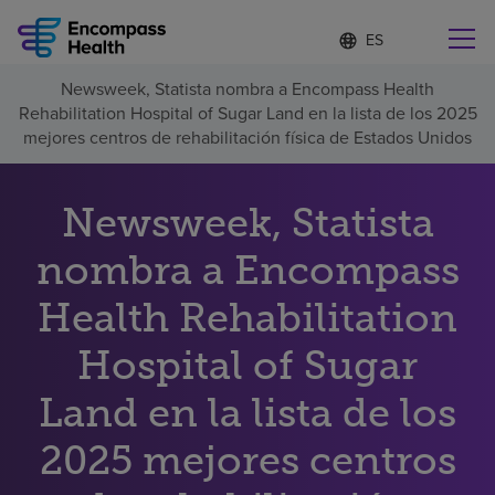
Lista
I
d
de
i
idiomas
Newsweek, Statista nombra a Encompass Health
o
Encuentre una localidad cerca de usted
contraída
Rehabilitation Hospital of Sugar Land en la lista de los 2025
m
a
mejores centros de rehabilitación física de Estados Unidos
s
e
l
Newsweek, Statista
Por qué debe elegirnos
e
c
nombra a Encompass
c
Servicios de rehabilitación
i
o
Health Rehabilitation
n
Pacientes y cuidadores
a
Hospital of Sugar
d
o
Land en la lista de los
Recursos de salud
2025 mejores centros
Acerca de nosotros