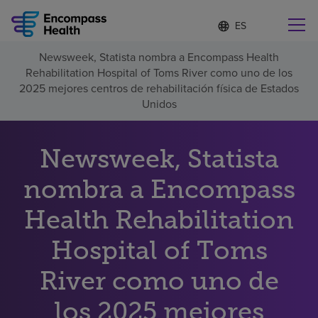
Lista
I
d
de
i
idiomas
Newsweek, Statista nombra a Encompass Health
o
Encuentre una localidad cerca de usted
contraída
Rehabilitation Hospital of Toms River como uno de los
m
a
2025 mejores centros de rehabilitación física de Estados
s
Unidos
e
l
Por qué debe elegirnos
e
Newsweek, Statista
c
c
Servicios de rehabilitación
nombra a Encompass
i
o
n
Health Rehabilitation
Pacientes y cuidadores
a
d
Hospital of Toms
o
Recursos de salud
River como uno de
Acerca de nosotros
los 2025 mejores