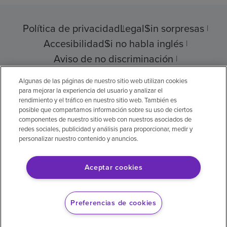
Política de privacidad
Legal
Sin sorpresas
Accesibilidad
Si no habla inglés
Aviso de no discriminación
Cumplimiento de los proveedores
Algunas de las páginas de nuestro sitio web utilizan cookies
para mejorar la experiencia del usuario y analizar el
rendimiento y el tráfico en nuestro sitio web. También es
posible que compartamos información sobre su uso de ciertos
componentes de nuestro sitio web con nuestros asociados de
© 2026 Encompass Health Corporation
redes sociales, publicidad y análisis para proporcionar, medir y
personalizar nuestro contenido y anuncios.
Preferencias de cookies
Aceptar cookies
Aviso legal: Se tradujo con la ayuda de
inteligencia artificial (IA). La versión en inglés
Preferencias de cookies
es la versión oficial.