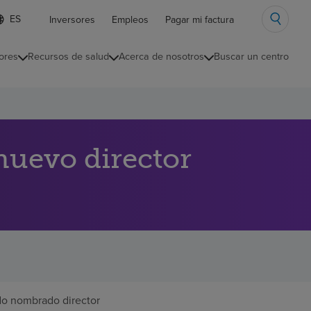
ista
Inversores
Empleos
Pagar mi factura
e
diomas
ores
Recursos de salud
Acerca de nosotros
Buscar un centro
ontraída
uevo director
ido nombrado director