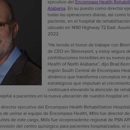
ejecutivo del
Encompass Health Rehabilit
Alabama
. En su puesto como director eje
todas las operaciones diarias, así como l
paciente, en el hospital de rehabilitació
ubicado en 1490 Highway 72 East. Asumi
2022.
“He tenido el honor de trabajar con Bren
de CEO en Shreveport, y estoy seguro d
contribuciones increíbles en su nuevo 
Health of North Alabama”, dijo Brad Kenn
región South Central de Encompass Healt
dinámico que transforma conceptos en pr
estratégicos que impulsan el crecimiento 
continuará elevando la atención de rehab
ospital a pacientes en la nueva ubicación de nuestro hospital en 
 director ejecutivo del Encompass Health Rehabilitation Hospita
 de unirse al equipo de Encompass Health, Mills fue director de
Antes de este cargo, Mills fue vicepresidente regional de PSN Aff
ervisión del centro quirúrgico para pacientes hospitalizados, el 