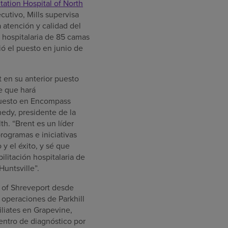
ation Hospital of North
cutivo, Mills supervisa
a atención y calidad del
n hospitalaria de 85 camas
ó el puesto en junio de
t en su anterior puesto
e que hará
puesto en Encompass
edy, presidente de la
h. “Brent es un líder
ogramas e iniciativas
y el éxito, y sé que
ilitación hospitalaria de
Huntsville”.
l of Shreveport desde
 operaciones de Parkhill
iliates en Grapevine,
centro de diagnóstico por