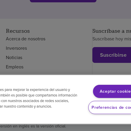
Recursos
Suscríbase a n
Acerca de nosotros
Suscríbase hoy mi
Inversores
Suscribirse
Noticias
Empleos
Empleados
es para mejorar la experiencia del usuario y
Aceptar cookie
. También es posible que compartamos información
glés
Aviso de no discriminación
Cumplimiento de los proveedores
 con nuestros asociados de redes sociales,
zar nuestro contenido y anuncios.
Preferencias de co
versión en inglés es la versión oficial.