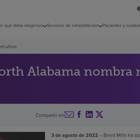
L
I
d
d
i
i
o
or qué debe elegirnos
Servicios de rehabilitación
Pacientes y cuidad
c
m
a
s
jecutivo
e
l
e
c
orth Alabama nombra n
c
i
o
n
a
d
o
Compartir en
3 de agosto de 2022
– Brent Mills ha s