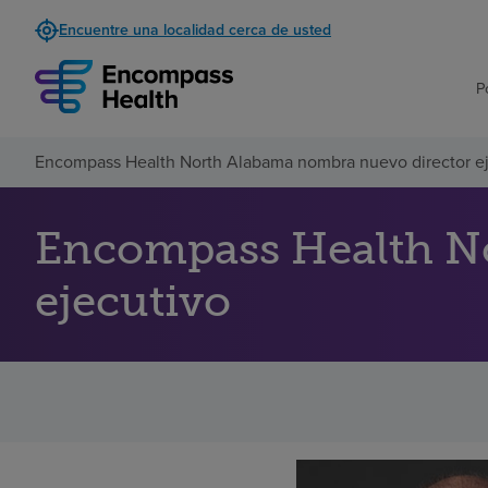
Encuentre una localidad cerca de usted
P
Encompass Health North Alabama nombra nuevo director e
Encompass Health N
ejecutivo