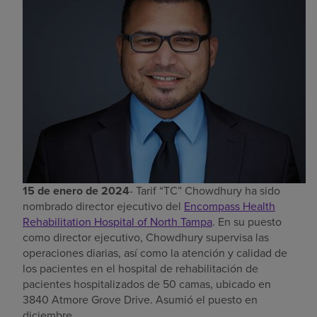
Buscar un centro
Inversores
Empleos
Pagar mi factura
15 de enero de 2024
- Tarif “TC” Chowdhury ha sido
nombrado director ejecutivo del
Encompass Health
Rehabilitation Hospital of North Tampa
. En su puesto
como director ejecutivo, Chowdhury supervisa las
operaciones diarias, así como la atención y calidad de
los pacientes en el hospital de rehabilitación de
pacientes hospitalizados de 50 camas, ubicado en
3840 Atmore Grove Drive. Asumió el puesto en
diciembre.