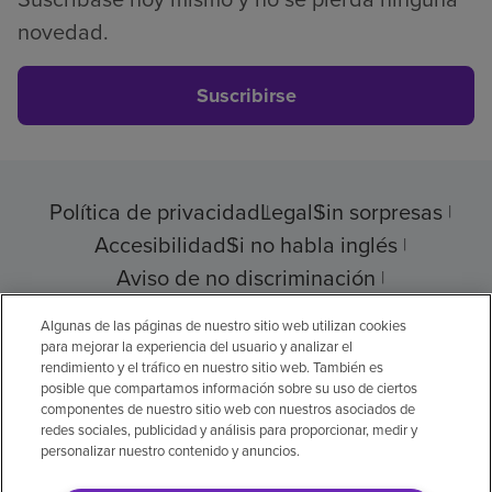
novedad.
Suscribirse
Política de privacidad
Legal
Sin sorpresas
Accesibilidad
Si no habla inglés
Aviso de no discriminación
Cumplimiento de los proveedores
Algunas de las páginas de nuestro sitio web utilizan cookies
para mejorar la experiencia del usuario y analizar el
rendimiento y el tráfico en nuestro sitio web. También es
posible que compartamos información sobre su uso de ciertos
componentes de nuestro sitio web con nuestros asociados de
© 2026 Encompass Health Corporation
redes sociales, publicidad y análisis para proporcionar, medir y
personalizar nuestro contenido y anuncios.
Preferencias de cookies