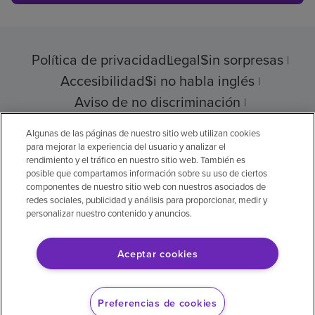
Política de privacidad
Legal
Sin sorpresas
Accesibilidad
Si no habla inglés
Aviso de no discriminación
Cumplimiento de los proveedores
Algunas de las páginas de nuestro sitio web utilizan cookies
para mejorar la experiencia del usuario y analizar el
rendimiento y el tráfico en nuestro sitio web. También es
posible que compartamos información sobre su uso de ciertos
© 2026 Encompass Health Corporation
componentes de nuestro sitio web con nuestros asociados de
redes sociales, publicidad y análisis para proporcionar, medir y
Preferencias de cookies
personalizar nuestro contenido y anuncios.
Aceptar cookies
Aviso legal: Se tradujo con la ayuda de
inteligencia artificial (IA). La versión en inglés
Preferencias de cookies
es la versión oficial.