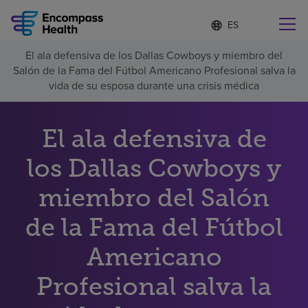
Lista
I
d
de
i
idiomas
El ala defensiva de los Dallas Cowboys y miembro del
o
Encuentre una localidad cerca de usted
contraída
Salón de la Fama del Fútbol Americano Profesional salva la
m
a
vida de su esposa durante una crisis médica
s
e
l
El ala defensiva de
Por qué debe elegirnos
e
c
los Dallas Cowboys y
c
Servicios de rehabilitación
i
o
miembro del Salón
n
Pacientes y cuidadores
a
de la Fama del Fútbol
d
o
Americano
Recursos de salud
Profesional salva la
Acerca de nosotros