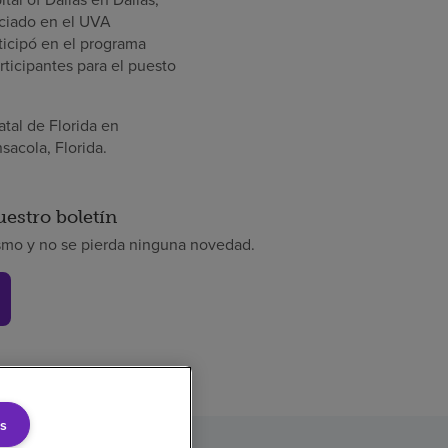
ociado en el UVA
rticipó en el programa
ticipantes para el puesto
tal de Florida en
sacola, Florida.
uestro boletín
smo y no se pierda ninguna novedad.
s