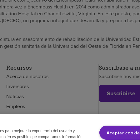
 primera vez a Encompass Health en 2014 como administrador as
tation Hospital en Charlottesville, Virginia. En este puesto, pa
(DFCEO), un programa integral que desarrolla y prepara a los par
iatura en asesoramiento de rehabilitación de la Universidad Esta
n gestión sanitaria de la Universidad del Oeste de Florida en Pen
Recursos
Suscríbase a n
Acerca de nosotros
Suscríbase hoy mi
Inversores
Suscribirse
Noticias
Empleos
Empleados
es para mejorar la experiencia del usuario y
Aceptar cookie
. También es posible que compartamos información
glés
Aviso de no discriminación
Cumplimiento de los proveedores