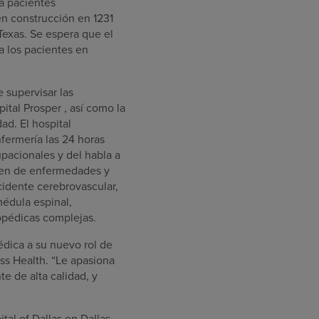
ra pacientes
n construcción en 1231
exas. Se espera que el
a los pacientes en
 supervisar las
ital Prosper , así como la
dad. El hospital
fermería las 24 horas
upacionales y del habla a
ren de enfermedades y
cidente cerebrovascular,
médula espinal,
opédicas complejas.
édica a su nuevo rol de
ss Health. “Le apasiona
e de alta calidad, y
al of Dallas en Dallas,