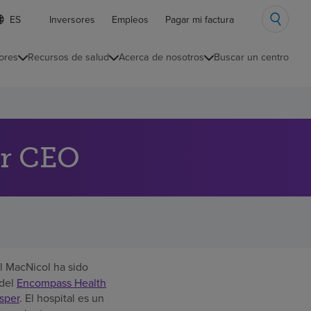
ista
Inversores
Empleos
Pagar mi factura
e
diomas
ores
Recursos de salud
Acerca de nosotros
Buscar un centro
ontraída
er CEO
l MacNicol ha sido
 del
Encompass Health
osper
. El hospital es un