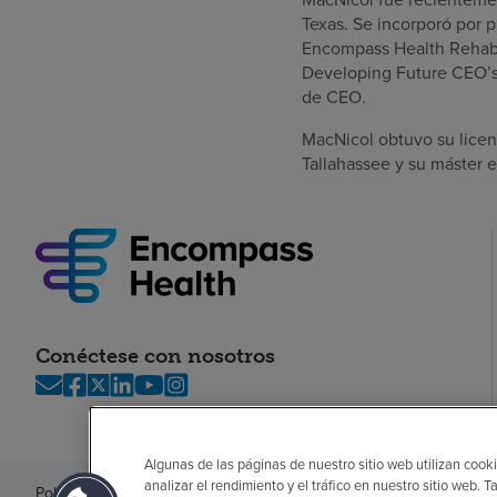
Texas. Se incorporó por
Encompass Health Rehabili
Developing Future CEO’s 
de CEO.
MacNicol obtuvo su licenc
Tallahassee y su máster e
Conéctese con nosotros
Algunas de las páginas de nuestro sitio web utilizan cooki
analizar el rendimiento y el tráfico en nuestro sitio web
Política de privacidad
Legal
Sin sorpresas
Accesibilidad
Si no habla in