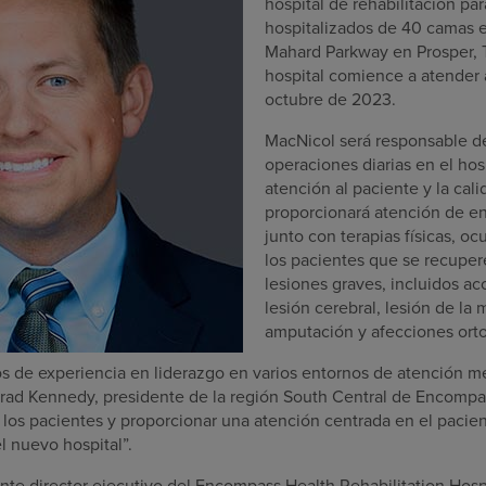
hospital de rehabilitación pa
hospitalizados de 40 camas e
Mahard Parkway en Prosper, T
hospital comience a atender 
octubre de 2023.
MacNicol será responsable de
operaciones diarias en el hosp
atención al paciente y la cali
proporcionará atención de en
junto con terapias físicas, oc
los pacientes que se recupe
lesiones graves, incluidos ac
lesión cerebral, lesión de la 
amputación y afecciones ort
ños de experiencia en liderazgo en varios entornos de atención m
o Brad Kennedy, presidente de la región South Central de Encompa
 los pacientes y proporcionar una atención centrada en el pacient
el nuevo hospital”.
te director ejecutivo del Encompass Health Rehabilitation Hospit