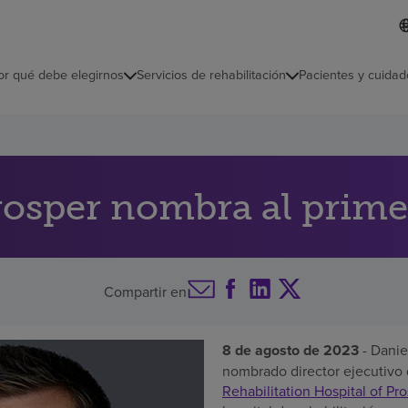
I
L
d
d
i
i
o
or qué debe elegirnos
Servicios de rehabilitación
Pacientes y cuidad
c
m
a
s
e
l
e
c
osper nombra al prim
c
i
o
n
a
Compartir en
d
o
8 de agosto de 2023
- Danie
nombrado director ejecutivo
Rehabilitation Hospital of Pr