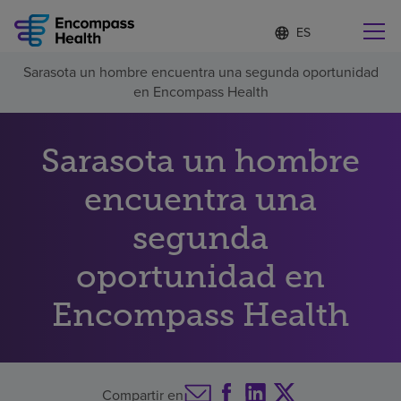
Lista
I
d
de
i
idiomas
Sarasota un hombre encuentra una segunda oportunidad
o
Encuentre una localidad cerca de usted
contraída
en Encompass Health
m
a
s
e
Sarasota un hombre
l
Por qué debe elegirnos
e
encuentra una
c
c
Servicios de rehabilitación
segunda
i
o
n
oportunidad en
Pacientes y cuidadores
a
d
Encompass Health
o
Recursos de salud
Acerca de nosotros
Compartir en