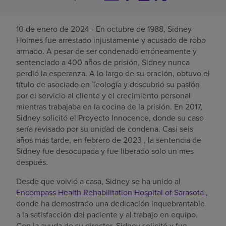
Buscar un centro
10 de enero de 2024 - En octubre de 1988, Sidney
Holmes fue arrestado injustamente y acusado de robo
armado. A pesar de ser condenado erróneamente y
Inversores
sentenciado a 400 años de prisión, Sidney nunca
Empleos
perdió la esperanza. A lo largo de su oración, obtuvo el
título de asociado en Teología y descubrió su pasión
Pagar mi factura
por el servicio al cliente y el crecimiento personal
mientras trabajaba en la cocina de la prisión. En 2017,
Sidney solicitó el Proyecto Innocence, donde su caso
sería revisado por su unidad de condena. Casi seis
años más tarde, en febrero de 2023 , la sentencia de
Sidney fue desocupada y fue liberado solo un mes
después.
Desde que volvió a casa, Sidney se ha unido al
Encompass Health Rehabilitation Hospital of Sarasota
,
donde ha demostrado una dedicación inquebrantable
a la satisfacción del paciente y al trabajo en equipo.
Con la ayuda de su director, Sidney solicitó y fue