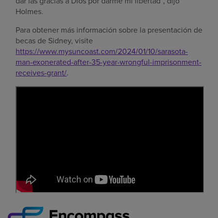
dar las gracias a Dios por darme mi libertad”, dijo
Holmes.
Para obtener más información sobre la presentación de
becas de Sidney, visite
https://www.mysuncoast.com/2024/01/10/sarasota-
man-exonerated-after-35-year-wrongful-imprisonment-
receives-grant/
.