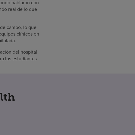
uando hablaron con
ndo real de lo que
s de campo, lo que
equipos clínicos en
talaria.
ación del hospital
a los estudiantes
lth