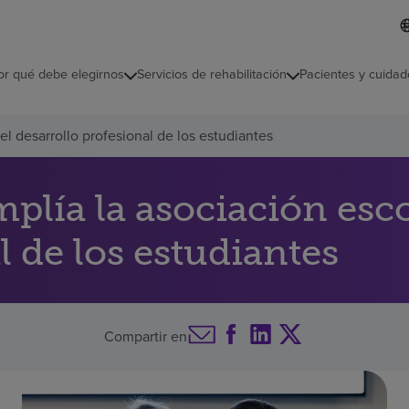
L
I
d
d
i
i
o
or qué debe elegirnos
Servicios de rehabilitación
Pacientes y cuidad
c
m
a
s
l desarrollo profesional de los estudiantes
e
l
e
c
lía la asociación esco
c
i
l de los estudiantes
o
n
a
d
o
Compartir en