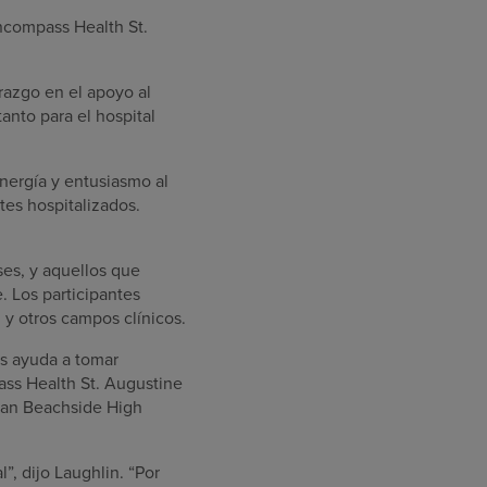
Encompass Health St.
razgo en el apoyo al
tanto para el hospital
energía y entusiasmo al
es hospitalizados.
ses, y aquellos que
 Los participantes
 y otros campos clínicos.
es ayuda a tomar
ass Health St. Augustine
itan Beachside High
”, dijo Laughlin. “Por