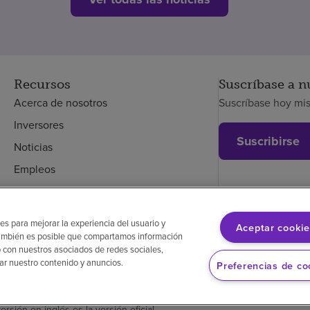
Recursos
Suscríbase a n
Acerca de nosotros
Suscríbase hoy mi
Inversores
Suscribirse
Noticias
Empleos
Empleados
es para mejorar la experiencia del usuario y
Aceptar cookie
. También es posible que compartamos información
glés
Aviso de no discriminación
Cumplimiento de los proveedores
 con nuestros asociados de redes sociales,
zar nuestro contenido y anuncios.
Preferencias de co
versión en inglés es la versión oficial.