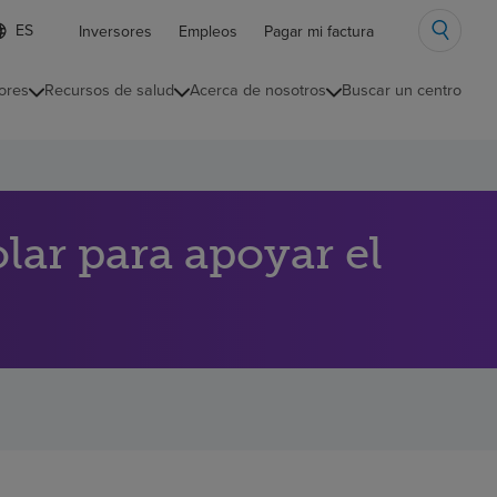
ista
Inversores
Empleos
Pagar mi factura
e
diomas
ores
Recursos de salud
Acerca de nosotros
Buscar un centro
ontraída
lar para apoyar el