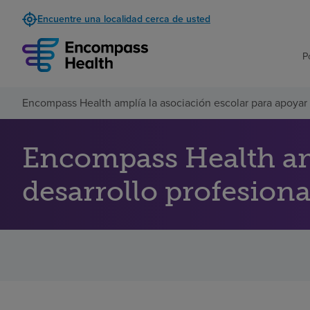
Encuentre una localidad cerca de usted
P
Encompass Health amplía la asociación escolar para apoyar e
Encompass Health amp
desarrollo profesiona