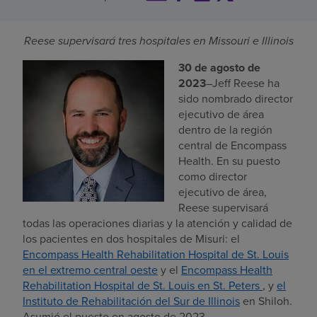
Buscar un centro
Reese supervisará tres hospitales en Missouri e Illinois
30 de agosto de
Inversores
2023
–Jeff Reese ha
sido nombrado director
Empleos
ejecutivo de área
Pagar mi factura
dentro de la región
central de Encompass
Health. En su puesto
como director
ejecutivo de área,
Reese supervisará
todas las operaciones diarias y la atención y calidad de
los pacientes en dos hospitales de Misuri: el
Encompass Health Rehabilitation Hospital de St. Louis
en el extremo central oeste
y el
Encompass Health
Rehabilitation Hospital de St. Louis en St. Peters
, y
el
Instituto de Rehabilitación del Sur de Illinois
en Shiloh.
Asumió el puesto en agosto de 2023.