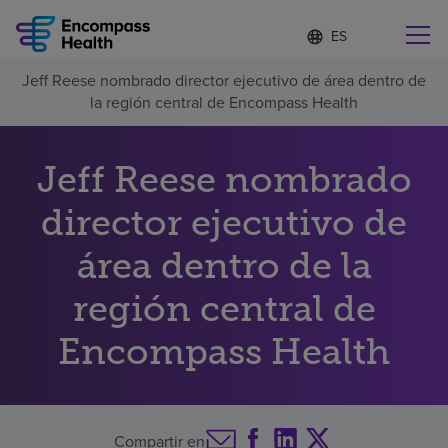
Lista
I
d
de
i
idiomas
Jeff Reese nombrado director ejecutivo de área dentro de
o
Encuentre una localidad cerca de usted
contraída
la región central de Encompass Health
m
a
s
e
Jeff Reese nombrado
l
Por qué debe elegirnos
e
director ejecutivo de
c
c
Servicios de rehabilitación
área dentro de la
i
o
n
región central de
Pacientes y cuidadores
a
d
Encompass Health
o
Recursos de salud
Acerca de nosotros
Compartir en