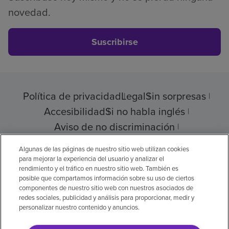
novedad.
Suscribirse
Política de privacidad
Legal
Sin sorpresas
Accesibilidad
Si no habla inglés
Aviso de no discriminación
Cumplimiento de los proveedores
Algunas de las páginas de nuestro sitio web utilizan cookies
para mejorar la experiencia del usuario y analizar el
rendimiento y el tráfico en nuestro sitio web. También es
posible que compartamos información sobre su uso de ciertos
componentes de nuestro sitio web con nuestros asociados de
© 2026 Encompass Health Corporation
redes sociales, publicidad y análisis para proporcionar, medir y
personalizar nuestro contenido y anuncios.
Preferencias de cookies