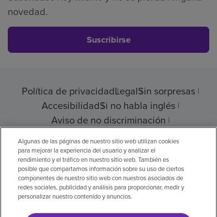
novedad.
Suscribirse
Política de privacidad
Legal
Sin sorpresas
Accesibilidad
Si no habla inglés
Aviso de no discriminación
Cumplimiento de los proveedores
Algunas de las páginas de nuestro sitio web utilizan cookies
para mejorar la experiencia del usuario y analizar el
rendimiento y el tráfico en nuestro sitio web. También es
posible que compartamos información sobre su uso de ciertos
componentes de nuestro sitio web con nuestros asociados de
© 2026 Encompass Health Corporation
redes sociales, publicidad y análisis para proporcionar, medir y
personalizar nuestro contenido y anuncios.
Preferencias de cookies