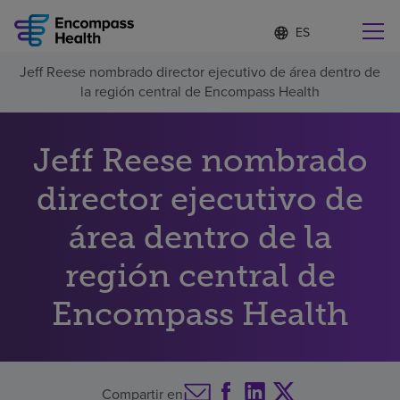
Lista
I
d
de
i
idiomas
Jeff Reese nombrado director ejecutivo de área dentro de
o
Encuentre una localidad cerca de usted
contraída
la región central de Encompass Health
m
a
s
e
Jeff Reese nombrado
l
Por qué debe elegirnos
e
director ejecutivo de
c
c
Servicios de rehabilitación
área dentro de la
i
o
n
región central de
Pacientes y cuidadores
a
d
Encompass Health
o
Recursos de salud
Acerca de nosotros
Compartir en