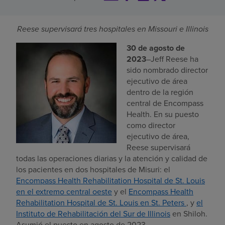
Buscar un centro
Reese supervisará tres hospitales en Missouri e Illinois
30 de agosto de
Inversores
2023
–Jeff Reese ha
sido nombrado director
Empleos
ejecutivo de área
Pagar mi factura
dentro de la región
central de Encompass
Health. En su puesto
como director
ejecutivo de área,
Reese supervisará
todas las operaciones diarias y la atención y calidad de
los pacientes en dos hospitales de Misuri: el
Encompass Health Rehabilitation Hospital de St. Louis
en el extremo central oeste
y el
Encompass Health
Rehabilitation Hospital de St. Louis en St. Peters
, y
el
Instituto de Rehabilitación del Sur de Illinois
en Shiloh.
Asumió el puesto en agosto de 2023.