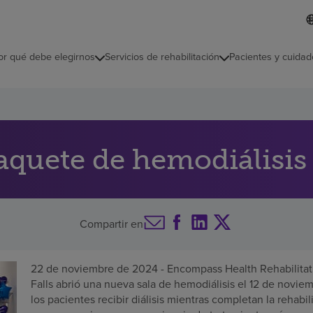
L
I
d
d
i
i
o
or qué debe elegirnos
Servicios de rehabilitación
Pacientes y cuidad
c
m
a
s
e
l
e
c
paquete de hemodiálisis
c
i
o
n
a
Compartir en
d
o
22 de noviembre de 2024 - Encompass Health Rehabilitati
Falls abrió una nueva sala de hemodiálisis el 12 de noviem
los pacientes recibir diálisis mientras completan la rehabili