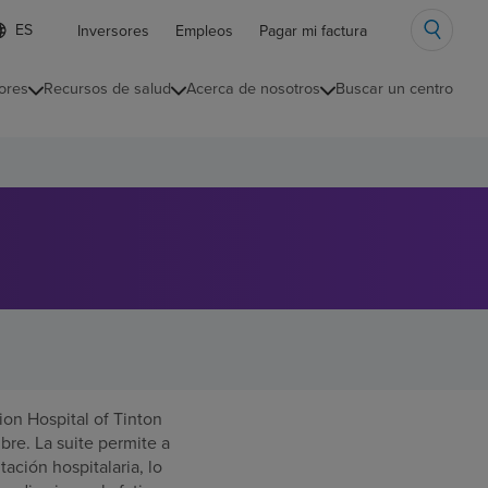
ista
Inversores
Empleos
Pagar mi factura
e
diomas
ores
Recursos de salud
Acerca de nosotros
Buscar un centro
ontraída
on Hospital of Tinton
bre. La suite permite a
tación hospitalaria, lo