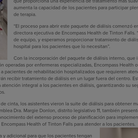
que proporciona una experiencia de tratamiento más suave
aumenta la capacidad de los pacientes para participar pl
de terapia.
“El proceso para abrir este paquete de diálisis comenzó en
directora ejecutiva de Encompass Health de Tinton Falls. 
de equipo, y esperamos proporcionar tratamiento de diáli
hospital para los pacientes que lo necesitan”.
Con la incorporación del paquete de diálisis interno, que
ón operadas por enfermeras especializadas, Encompass Health of
r a pacientes de rehabilitación hospitalizados que requieren atenc
n recibir tratamiento de diálisis en un lugar fuera del centro. Es
 atención integral a los pacientes en diálisis, garantizando su 
os.
de cinta, los asistentes vieron la suite de diálisis para obtener 
mblea Dra. Margie Donlon, distrito legislativo 11, también presen
conocimiento del extenso proceso de planificación para implement
 Encompass Health of Tinton Falls para atender a los pacientes.
a y adicional para que los pacientes tengan