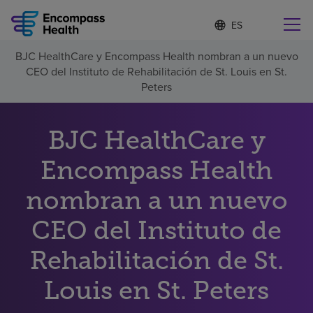
I
Lista
d
de
i
idiomas
BJC HealthCare y Encompass Health nombran a un nuevo
o
Encuentre una localidad cerca de usted
contraída
CEO del Instituto de Rehabilitación de St. Louis en St.
m
a
Peters
s
e
l
BJC HealthCare y
Por qué debe elegirnos
e
c
Encompass Health
c
Servicios de rehabilitación
i
o
nombran a un nuevo
n
Pacientes y cuidadores
a
CEO del Instituto de
d
o
Rehabilitación de St.
Recursos de salud
Louis en St. Peters
Acerca de nosotros