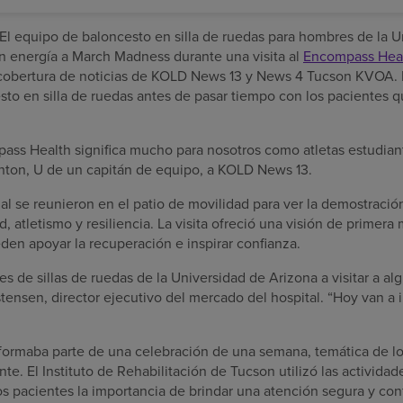
l equipo de baloncesto en silla de ruedas para hombres de la U
n energía a March Madness durante una visita al
Encompass Heal
 cobertura de noticias de KOLD News 13 y News 4 Tucson KVOA. L
to en silla de ruedas antes de pasar tiempo con los pacientes 
ass Health significa mucho para nosotros como atletas estudiant
nton, U de un capitán de equipo, a KOLD News 13.
al se reunieron en el patio de movilidad para ver la demostración
, atletismo y resiliencia. La visita ofreció una visión de primer
den apoyar la recuperación e inspirar confianza.
es de sillas de ruedas de la Universidad de Arizona a visitar a a
istensen, director ejecutivo del mercado del hospital. “Hoy van a i
formaba parte de una celebración de una semana, temática de l
nte. El Instituto de Rehabilitación de Tucson utilizó las activida
los pacientes la importancia de brindar una atención segura y conf