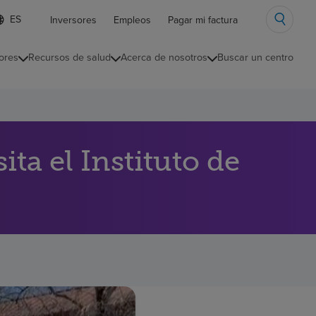
ista
Inversores
Empleos
Pagar mi factura
e
diomas
ores
Recursos de salud
Acerca de nosotros
Buscar un centro
ontraída
ita el Instituto de