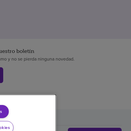
uestro boletín
smo y no se pierda ninguna novedad.
s
okies