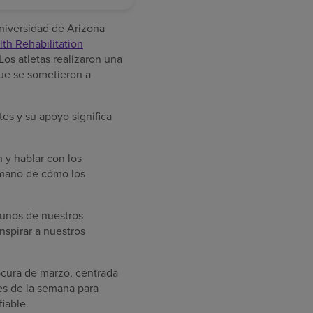
niversidad de Arizona
th Rehabilitation
os atletas realizaron una
que se sometieron a
es y su apoyo significa
 y hablar con los
a mano de cómo los
lgunos de nuestros
nspirar a nuestros
ocura de marzo, centrada
des de la semana para
iable.