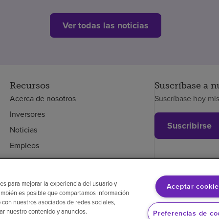
Ver todas las noticias
Recursos
Suscríbase a n
Acerca de nosotros
Suscríbase hoy mi
Inversores
Suscribirse
Noticias
Empleos
Empleados
es para mejorar la experiencia del usuario y
Aceptar cookie
. También es posible que compartamos información
glés
Aviso de no discriminación
Cumplimiento de los proveedores
 con nuestros asociados de redes sociales,
zar nuestro contenido y anuncios.
Preferencias de co