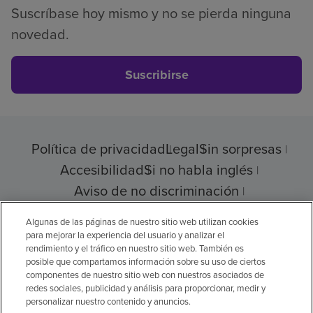
Suscríbase hoy mismo y no se pierda ninguna
novedad.
Suscribirse
Política de privacidad
Legal
Sin sorpresas
Accesibilidad
Si no habla inglés
Aviso de no discriminación
Cumplimiento de los proveedores
Algunas de las páginas de nuestro sitio web utilizan cookies
para mejorar la experiencia del usuario y analizar el
rendimiento y el tráfico en nuestro sitio web. También es
posible que compartamos información sobre su uso de ciertos
© 2026 Encompass Health Corporation
componentes de nuestro sitio web con nuestros asociados de
redes sociales, publicidad y análisis para proporcionar, medir y
Preferencias de cookies
personalizar nuestro contenido y anuncios.