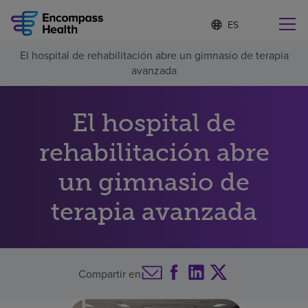
I
Lista
d
de
i
idiomas
El hospital de rehabilitación abre un gimnasio de terapia
o
Encuentre una localidad cerca de usted
contraída
avanzada
m
a
s
e
El hospital de
l
Por qué debe elegirnos
e
rehabilitación abre
c
c
un gimnasio de
Servicios de rehabilitación
i
o
n
terapia avanzada
Pacientes y cuidadores
a
d
o
Recursos de salud
Compartir en
Acerca de nosotros