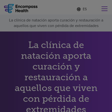
Lista
I
d
de
i
idiomas
La clínica de natación aporta curación y restauración a
o
Encuentre una localidad cerca de usted
contraída
aquellos que viven con pérdida de extremidades
m
a
s
e
La clínica de
l
Por qué debe elegirnos
e
natación aporta
c
c
Servicios de rehabilitación
curación y
i
o
n
restauración a
Pacientes y cuidadores
a
d
aquellos que viven
o
Recursos de salud
con pérdida de
Acerca de nosotros
extremidades