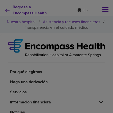
Regrese a
Lista
I
d
Encompass Health
de
i
idiomas
Nuestro hospital
/
Asistencia y recursos financieros
/
o
contraída
m
Transparencia en el cuidado médico
a
s
e
Por qué debe elegirnos
l
e
c
Servicios de rehabilitación
c
i
o
Por qué elegirnos
Pacientes y cuidadores
n
a
Haga una derivación
d
Recursos de salud
o
Servicios
Acerca de nosotros
Información financiera
Noticias