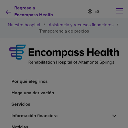
Regrese a
Lista
I
d
Encompass Health
de
i
idiomas
Nuestro hospital
/
Asistencia y recursos financieros
/
o
contraída
m
Transparencia de precios
a
s
e
Por qué debe elegirnos
l
e
c
Servicios de rehabilitación
c
i
o
Por qué elegirnos
Pacientes y cuidadores
n
a
Haga una derivación
d
Recursos de salud
o
Servicios
Acerca de nosotros
Información financiera
Noticias