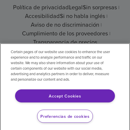
Política de privacidad
Legal
Sin sorpresas
Accesibilidad
Si no habla inglés
Aviso de no discriminación
Cumplimiento de los proveedores
Transparencia de precios
Certain pages of our website use cookies to enhance the user
experience and to analyze performance and traffic on our
website. We may also share information about your use of
© 2026 Encompass Health Corporation
certain components of our website with our social media,
advertising and analytics partners in order to deliver, measure
Preferencias de cookies
and personalize our content and ads.
Accept Cookies
Aviso legal: Se tradujo con la ayuda de
inteligencia artificial (IA). La versión en inglés
Preferencias de cookies
es la versión oficial.