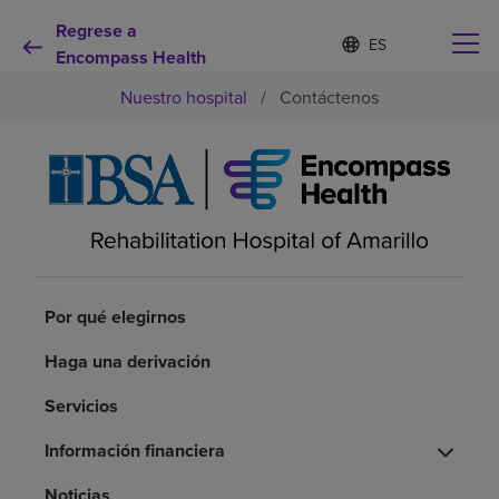
Regrese a
I
Lista
d
Encompass Health
de
i
idiomas
Nuestro hospital
/
Contáctenos
o
contraída
m
a
s
e
Por qué debe elegirnos
l
e
c
Servicios de rehabilitación
c
i
o
Por qué elegirnos
Pacientes y cuidadores
n
a
Haga una derivación
d
Recursos de salud
o
Servicios
Acerca de nosotros
Información financiera
Noticias