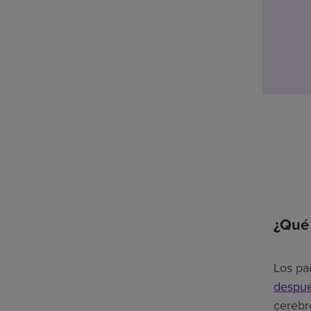
¿Qué 
Los pa
despué
cerebr