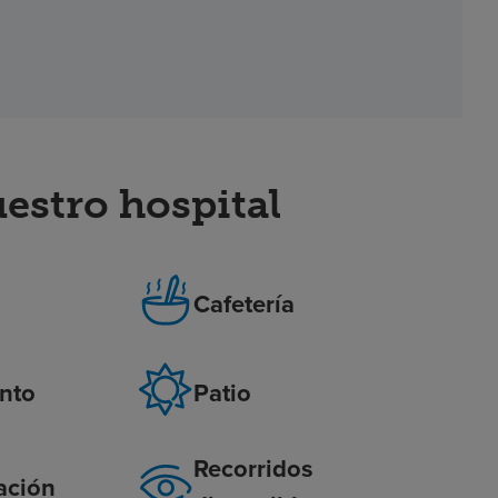
stro hospital
Cafetería
nto
Patio
Recorridos
ación