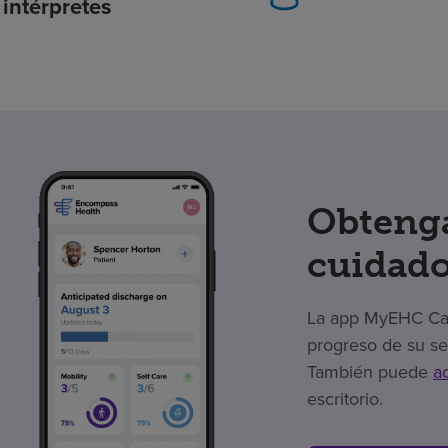
intérpretes
Obtenga
cuidado
La app MyEHC Care
progreso de su se
También puede
a
escritorio.