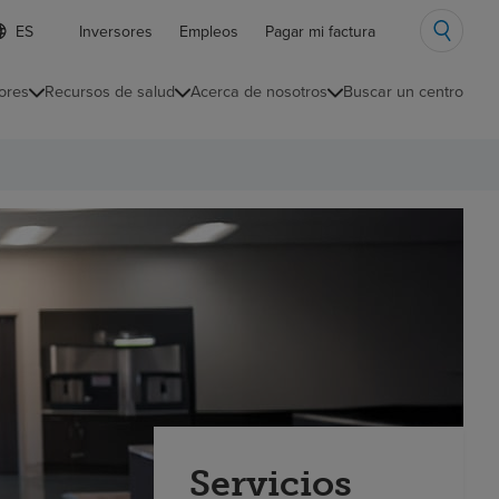
ista
Inversores
Empleos
Pagar mi factura
e
diomas
ores
Recursos de salud
Acerca de nosotros
Buscar un centro
ontraída
Servicios