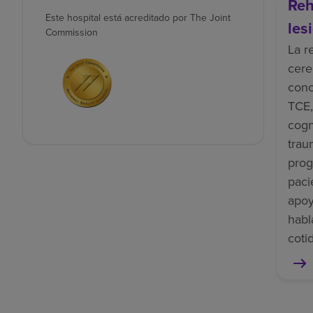
Reh
Este hospital está acreditado por The Joint
les
Commission
La r
cere
cono
TCE,
cogn
trau
prog
paci
apoy
habl
coti