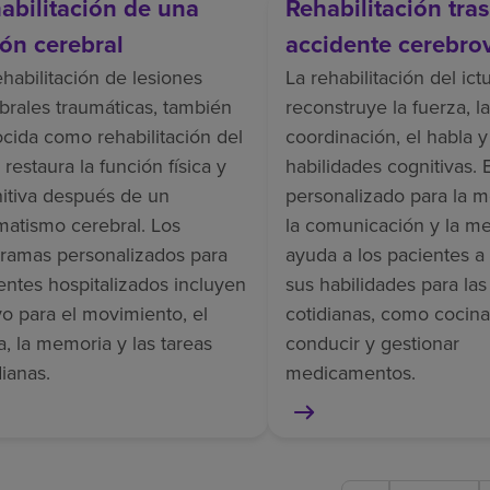
abilitación de una
Rehabilitación tra
ión cerebral
accidente cerebro
ehabilitación de lesiones
La rehabilitación del ict
brales traumáticas, también
reconstruye la fuerza, la
cida como rehabilitación del
coordinación, el habla y
 restaura la función física y
habilidades cognitivas. 
itiva después de un
personalizado para la m
matismo cerebral. Los
la comunicación y la m
ramas personalizados para
ayuda a los pacientes a
entes hospitalizados incluyen
sus habilidades para las
o para el movimiento, el
cotidianas, como cocina
a, la memoria y las tareas
conducir y gestionar
dianas.
medicamentos.