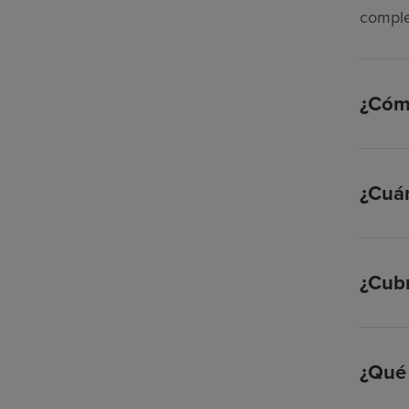
comple
¿Cómo
¿Cuán
¿Cubr
¿Qué 