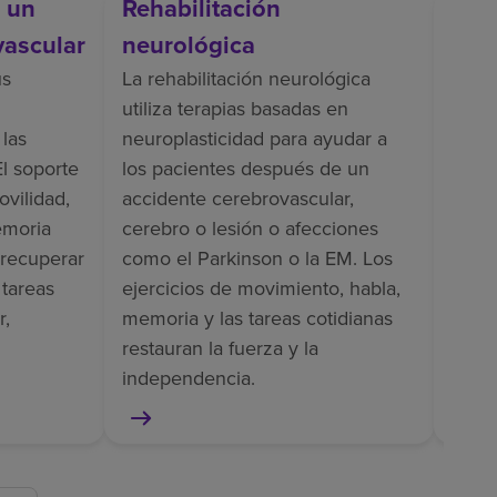
s un
Rehabilitación
Reh
vascular
neurológica
La re
inclu
us
La rehabilitación neurológica
entr
utiliza terapias basadas en
apoyo
 las
neuroplasticidad para ayudar a
vesti
El soporte
los pacientes después de un
dolor
ovilidad,
accidente cerebrovascular,
pacie
emoria
cerebro o lesión o afecciones
como
 recuperar
como el Parkinson o la EM. Los
ampu
 tareas
ejercicios de movimiento, habla,
r,
memoria y las tareas cotidianas
restauran la fuerza y la
independencia.