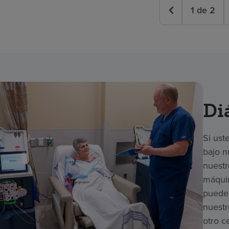
1
de
2
Diá
Si ust
bajo n
nuestr
máquin
puede 
nuestr
otro c