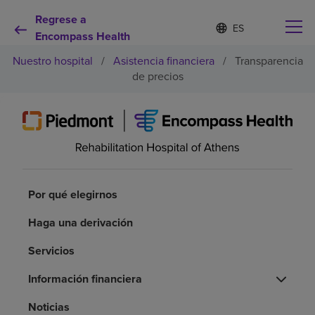
Regrese a
Lista
I
d
Encompass Health
de
i
idiomas
Nuestro hospital
/
Asistencia financiera
/
Transparencia
o
contraída
m
de precios
a
s
e
Por qué debe elegirnos
l
e
c
Servicios de rehabilitación
c
i
Por qué elegirnos
o
Pacientes y cuidadores
n
Haga una derivación
a
d
Recursos de salud
o
Servicios
Información financiera
Acerca de nosotros
Noticias