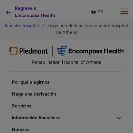
Regrese a
Lista
I
d
Encompass Health
de
i
idiomas
Nuestro hospital
/
Haga una derivación a nuestro hospital
o
contraída
m
de Athens
a
s
e
Por qué debe elegirnos
l
e
c
Servicios de rehabilitación
c
i
Por qué elegirnos
o
Pacientes y cuidadores
n
Haga una derivación
a
d
Recursos de salud
o
Servicios
Información financiera
Acerca de nosotros
Noticias