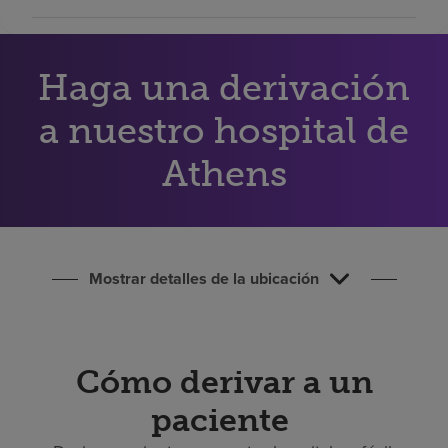
Buscar un centro
Haga una derivación
Inversores
a nuestro hospital de
Empleos
Pagar mi factura
Athens
Mostrar detalles de la ubicación
Cómo derivar a un
paciente