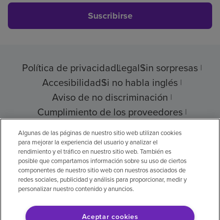
Suscribirse
Política de privacidad
Legal
Sin sorpresas
Accesibilidad
Si no habla inglés
Aviso de no discriminación
Cumplimiento de los proveedores
Transparencia de precios
Algunas de las páginas de nuestro sitio web utilizan cookies
para mejorar la experiencia del usuario y analizar el
rendimiento y el tráfico en nuestro sitio web. También es
posible que compartamos información sobre su uso de ciertos
componentes de nuestro sitio web con nuestros asociados de
© 2026 Encompass Health Corporation
redes sociales, publicidad y análisis para proporcionar, medir y
personalizar nuestro contenido y anuncios.
Preferencias de cookies
Aceptar cookies