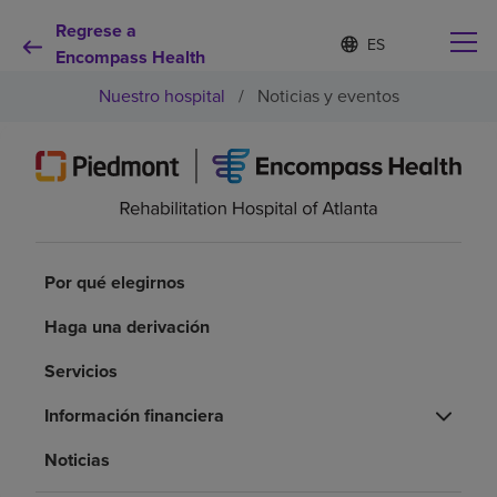
Regrese a
Lista
I
d
Encompass Health
de
i
idiomas
Nuestro hospital
/
Noticias y eventos
o
contraída
m
a
s
e
Por qué debe elegirnos
l
e
c
Servicios de rehabilitación
c
Por qué elegirnos
i
o
Pacientes y cuidadores
Haga una derivación
n
a
Servicios
d
Recursos de salud
o
Información financiera
Acerca de nosotros
Noticias