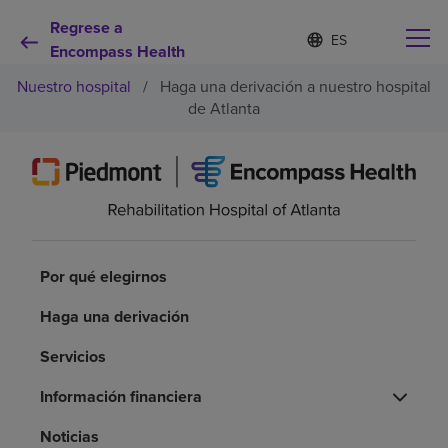
Regrese a
Lista
I
d
Encompass Health
de
i
idiomas
Nuestro hospital
/
Haga una derivación a nuestro hospital
o
contraída
m
de Atlanta
a
s
e
Por qué debe elegirnos
l
e
c
Servicios de rehabilitación
c
i
Por qué elegirnos
o
Pacientes y cuidadores
n
Haga una derivación
a
d
Recursos de salud
o
Servicios
Información financiera
Acerca de nosotros
Noticias