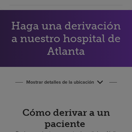
Buscar un centro
Haga una derivación
Inversores
a nuestro hospital de
Empleos
Pagar mi factura
Atlanta
Mostrar detalles de la ubicación
Cómo derivar a un
paciente