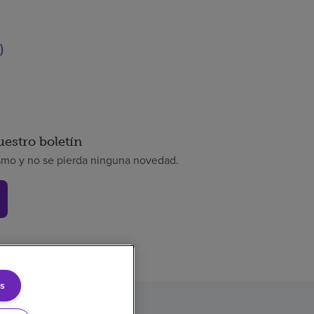
)
uestro boletín
smo y no se pierda ninguna novedad.
s
rencia de precios