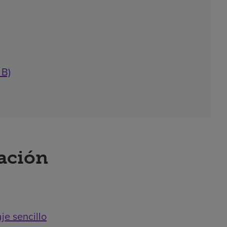
 B)
ración
je sencillo