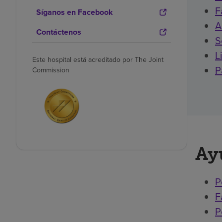
F
Síganos en Facebook
A
Contáctenos
S
L
Este hospital está acreditado por The Joint
P
Commission
Ay
P
F
P