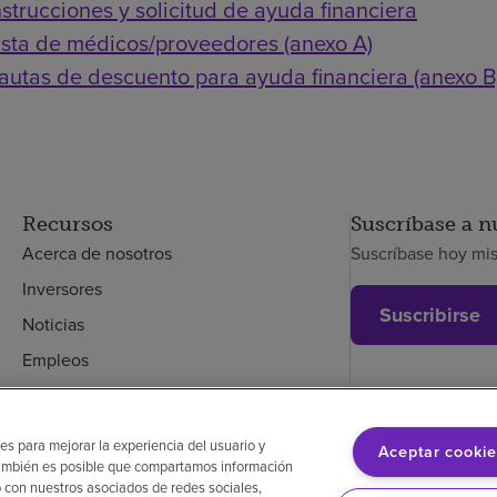
nstrucciones y solicitud de ayuda financiera
ista de médicos/proveedores (anexo A)
autas de descuento para ayuda financiera (anexo B
Recursos
Suscríbase a n
Acerca de nosotros
Suscríbase hoy mi
Inversores
Suscribirse
Noticias
Empleos
Empleados
es para mejorar la experiencia del usuario y
Aceptar cookie
. También es posible que compartamos información
glés
Aviso de no discriminación
Cumplimiento de los proveedores
Transpa
 con nuestros asociados de redes sociales,