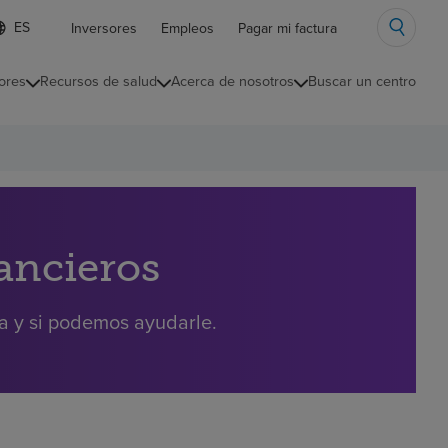
ista
Inversores
Empleos
Pagar mi factura
e
diomas
ores
Recursos de salud
Acerca de nosotros
Buscar un centro
ontraída
nancieros
ra y si podemos ayudarle.