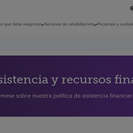
L
I
d
d
i
i
o
or qué debe elegirnos
Servicios de rehabilitación
Pacientes y cuidad
c
m
a
s
e
l
e
c
c
i
sistencia y recursos fi
o
n
a
rmese sobre nuestra política de asistencia financie
d
o